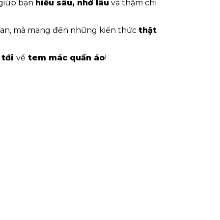
 giúp bạn
hiểu sâu, nhớ lâu
và thậm chí
khan, mà mang đến những kiến thức
thật
 tới
về
tem mác quần áo
!