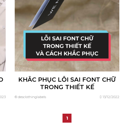
O
KHẮC PHỤC LỖI SAI FONT CHỮ
TRONG THIẾT KẾ
2023
© desclothinglabels
13/12/2022
1