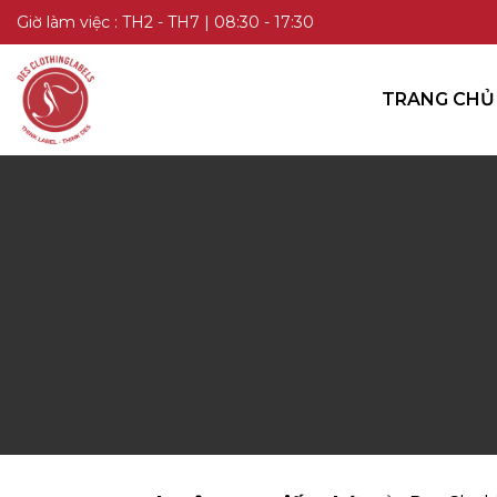
TRANG CHỦ
Giờ làm việc : TH2 - TH7 | 08:30 - 17:30
DANH MỤC SẢN PHẨM
TRANG CHỦ
KIẾN THỨC
LIÊN HỆ