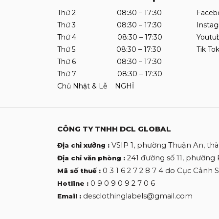
Thứ 2 08:30 – 17:30
Faceb
Thứ 3 08:30 – 17:30
Insta
Thứ 4 08:30 – 17:30
Youtu
Thứ 5 08:30 – 17:30
Tik To
Thứ 6 08:30 – 17:30
Thứ 7 08:30 – 17:30
Chủ Nhật & Lễ NGHỈ
CÔNG TY TNHH DCL GLOBAL
VSIP 1, phường Thuận An, th
Địa chỉ xưởng :
241 đường số 11, phường
Địa chỉ văn phòng :
0 3 1 6 2 7 2 8 7 4 do Cục Cảnh
Mã số thuế :
0 9 0 9 0 9 2 7 0 6
Hotline :
desclothinglabels@gmail.com
Email :