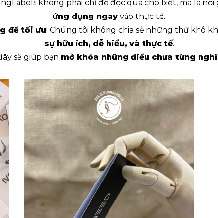
ngLabels không phải chỉ để đọc qua cho biết, mà là nơi
ứng dụng ngay
vào thực tế.
g để tối ưu
! Chúng tôi không chia sẻ những thứ khô 
sự hữu ích, dễ hiểu, và thực tế
.
 đây sẽ giúp bạn
mở khóa những điều chưa từng nghĩ
T