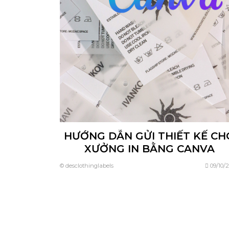
HƯỚNG DẪN GỬI THIẾT KẾ CH
XƯỞNG IN BẰNG CANVA
© desclothinglabels
09/10/