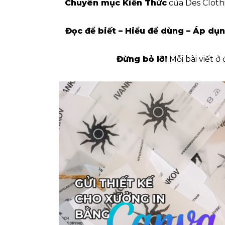
Chuyên mục Kiến Thức
của Des Clothi
Đọc để biết – Hiểu để dùng – Áp dụn
Đừng bỏ lỡ!
Mỗi bài viết ở
HIẾT KẾ
KHẮC PHỤC LỖI SAI FON
NG CANVA
CHỮ TRONG THIẾT KẾ