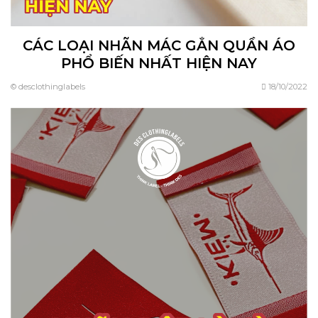
CÁC LOẠI NHÃN MÁC GẮN QUẦN ÁO
PHỔ BIẾN NHẤT HIỆN NAY
© desclothinglabels
18/10/2022