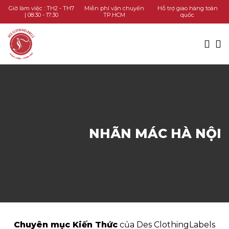
TRANG CHỦ
Giờ làm việc : TH2 - TH7
Miễn phí vận chuyển
Hỗ trợ giao hàng toàn
| 08:30 - 17:30
TP.HCM
quốc
DANH MỤC SẢN PHẨM
KIẾN THỨC
LIÊN HỆ
GỌI HOTLINE
NHÃN MÁC HÀ NỘI
CHAT ZALO
Chuyên mục Kiến Thức
của Des ClothingLabels