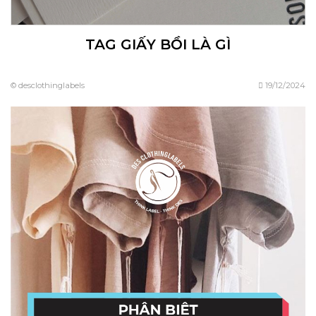
TAG GIẤY BỒI LÀ GÌ
© desclothinglabels
19/12/2024