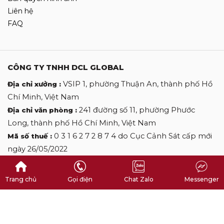
Liên hệ
FAQ
CÔNG TY TNHH DCL GLOBAL
VSIP 1, phường Thuận An, thành phố Hồ
Địa chỉ xưởng :
Chí Minh, Việt Nam
241 đường số 11, phường Phước
Địa chỉ văn phòng :
Long, thành phố Hồ Chí Minh, Việt Nam
0 3 1 6 2 7 2 8 7 4 do Cục Cảnh Sát cấp mới
Mã số thuế :
ngày 26/05/2022
0 9 0 9 0 9 2 7 0 6
Hotline :
desclothinglabels@gmail.com
Email :
Trang chủ
Gọi điện
Chat Zalo
Messenger
Copyright by DES CLOTHINGLABELS