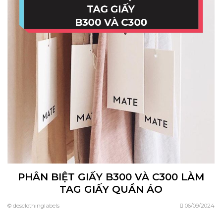
PHÂN BIỆT GIẤY B300 VÀ C300 LÀM
TAG GIẤY QUẦN ÁO
© desclothinglabels
06/09/2024