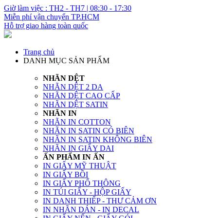
Giờ làm việc : TH2 - TH7 | 08:30 - 17:30
Miễn phí vận chuyển TP.HCM
Hỗ trợ giao hàng toàn quốc
Trang chủ
DANH MỤC SẢN PHẨM
NHÃN DỆT
NHÃN DỆT 2 DA
NHÃN DỆT CAO CẤP
NHÃN DỆT SATIN
NHÃN IN
NHÃN IN COTTON
NHÃN IN SATIN CÓ BIÊN
NHÃN IN SATIN KHÔNG BIÊN
NHÃN IN GIẤY DAI
ẤN PHẨM IN ẤN
IN GIẤY MỸ THUẬT
IN GIẤY BỒI
IN GIẤY PHỔ THÔNG
IN TÚI GIẤY - HỘP GIẤY
IN DANH THIẾP - THƯ CẢM ƠN
IN NHÃN DÁN - IN DECAL