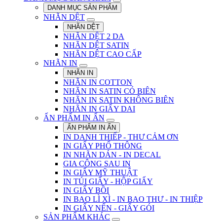
DANH MỤC SẢN PHẨM
NHÃN DỆT
NHÃN DỆT
NHÃN DỆT 2 DA
NHÃN DỆT SATIN
NHÃN DỆT CAO CẤP
NHÃN IN
NHÃN IN
NHÃN IN COTTON
NHÃN IN SATIN CÓ BIÊN
NHÃN IN SATIN KHÔNG BIÊN
NHÃN IN GIẤY DAI
ẤN PHẨM IN ẤN
ẤN PHẨM IN ẤN
IN DANH THIẾP - THƯ CẢM ƠN
IN GIẤY PHỔ THÔNG
IN NHÃN DÁN - IN DECAL
GIA CÔNG SAU IN
IN GIẤY MỸ THUẬT
IN TÚI GIẤY - HỘP GIẤY
IN GIẤY BỒI
IN BAO LÌ XÌ - IN BAO THƯ - IN THIỆP
IN GIẤY NẾN - GIẤY GÓI
SẢN PHẨM KHÁC