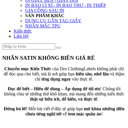
IN GIẤY NẾN - GIẤY GÓI
IN BAO LÌ XÌ - IN BAO THƯ - IN THIỆP
GIA CÔNG SAU IN
SẢN PHẨM KHÁC
DỤNG CỤ GẮN TAG GIẤY
NHÃN MÁC TPU
Kiến thức
Liên Hệ
NHÃN SATIN KHÔNG BIÊN GIÁ RẺ
Chuyên mục Kiến Thức
của Des ClothingLabels không phải chỉ
để đọc qua cho biết, mà là nơi giúp bạn
hiểu sâu, nhớ lâu
và thậm
chí
ứng dụng ngay
vào thực tế.
Đọc để biết – Hiểu để dùng – Áp dụng để tối ưu
! Chúng tôi
không chia sẻ những thứ khô khan, mà mang đến những kiến thức
thật sự hữu ích, dễ hiểu, và thực tế
.
Đừng bỏ lỡ!
Mỗi bài viết ở đây sẽ giúp bạn
mở khóa những điều
chưa từng nghĩ tới
về
tem mác quần áo
!