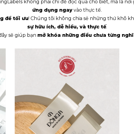
ngLabels không phải chỉ để đọc qua cho biết, mà là nơi
ứng dụng ngay
vào thực tế.
g để tối ưu
! Chúng tôi không chia sẻ những thứ khô 
sự hữu ích, dễ hiểu, và thực tế
.
 đây sẽ giúp bạn
mở khóa những điều chưa từng nghĩ
 CÓ
ÊN