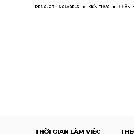
DES CLOTHINGLABELS
■
KIẾN THỨC
■
NHÃN IN
THỜI GIAN LÀM VIỆC
THE