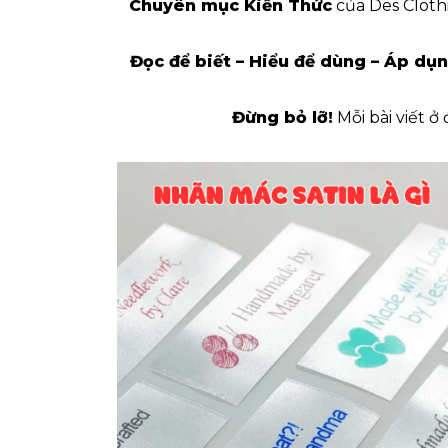
Chuyên mục Kiến Thức
của Des Clothi
Đọc để biết – Hiểu để dùng – Áp dụn
Đừng bỏ lỡ!
Mỗi bài viết ở
PHÂN BIỆT NHÃN IN SATIN
 GÌ?
BIÊN VÀ SATIN KHÔNG BI