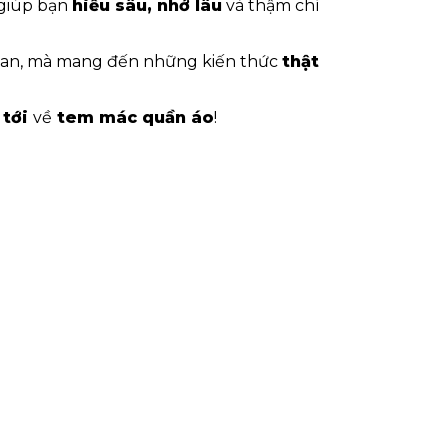
 giúp bạn
hiểu sâu, nhớ lâu
và thậm chí
khan, mà mang đến những kiến thức
thật
 tới
về
tem mác quần áo
!