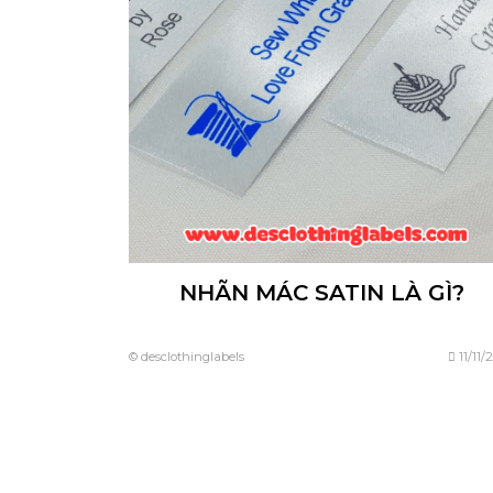
NHÃN MÁC SATIN LÀ GÌ?
© desclothinglabels
11/11/