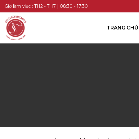
TRANG CHỦ
Giờ làm việc : TH2 - TH7 | 08:30 - 17:30
DANH MỤC SẢN PHẨM
TRANG CHỦ
KIẾN THỨC
LIÊN HỆ