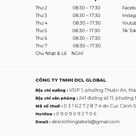
Thứ 2 08:30 – 17:30
Faceb
Thứ 3 08:30 – 17:30
Insta
Thứ 4 08:30 – 17:30
Youtu
Thứ 5 08:30 – 17:30
Tik To
Thứ 6 08:30 – 17:30
Thứ 7 08:30 – 17:30
Chủ Nhật & Lễ NGHỈ
CÔNG TY TNHH DCL GLOBAL
VSIP 1, phường Thuận An, th
Địa chỉ xưởng :
241 đường số 11, phường
Địa chỉ văn phòng :
0 3 1 6 2 7 2 8 7 4 do Cục Cảnh
Mã số thuế :
0 9 0 9 0 9 2 7 0 6
Hotline :
desclothinglabels@gmail.com
Email :