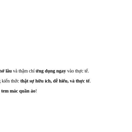
hớ lâu
và thậm chí
ứng dụng ngay
vào thực tế.
 kiến thức
thật sự hữu ích, dễ hiểu, và thực tế
.
tem mác quần áo
!