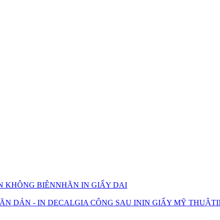
IN KHÔNG BIÊN
NHÃN IN GIẤY DAI
ÃN DÁN - IN DECAL
GIA CÔNG SAU IN
IN GIẤY MỸ THUẬT