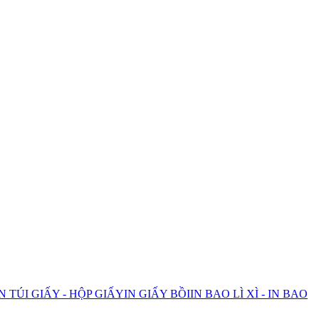
IN TÚI GIẤY - HỘP GIẤY
IN GIẤY BỒI
IN BAO LÌ XÌ - IN BAO