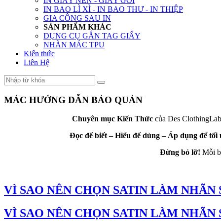
IN GIẤY NẾN - GIẤY GÓI
IN BAO LÌ XÌ - IN BAO THƯ - IN THIỆP
GIA CÔNG SAU IN
SẢN PHẨM KHÁC
DỤNG CỤ GẮN TAG GIẤY
NHÃN MÁC TPU
Kiến thức
Liên Hệ
MÁC HƯỚNG DẪN BẢO QUẢN
Chuyên mục Kiến Thức
của Des ClothingLabe
Đọc để biết – Hiểu để dùng – Áp dụng để tối
Đừng bỏ lỡ!
Mỗi bà
VÌ SAO NÊN CHỌN SATIN LÀM NHÃN
VÌ SAO NÊN CHỌN SATIN LÀM NHÃN