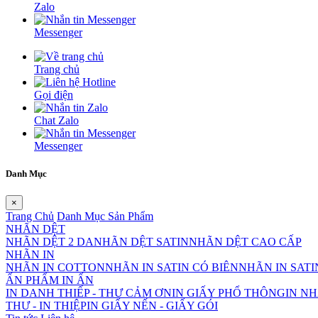
Zalo
Messenger
Trang chủ
Gọi điện
Chat Zalo
Messenger
Danh Mục
×
Trang Chủ
Danh Mục Sản Phẩm
NHÃN DỆT
NHÃN DỆT 2 DA
NHÃN DỆT SATIN
NHÃN DỆT CAO CẤP
NHÃN IN
NHÃN IN COTTON
NHÃN IN SATIN CÓ BIÊN
NHÃN IN SAT
ẤN PHẨM IN ẤN
IN DANH THIẾP - THƯ CẢM ƠN
IN GIẤY PHỔ THÔNG
IN NH
THƯ - IN THIỆP
IN GIẤY NẾN - GIẤY GÓI