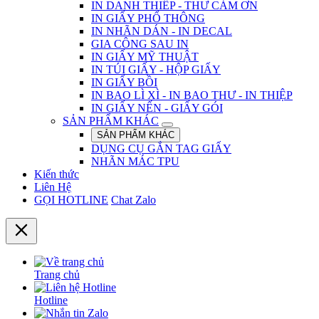
IN DANH THIẾP - THƯ CẢM ƠN
IN GIẤY PHỔ THÔNG
IN NHÃN DÁN - IN DECAL
GIA CÔNG SAU IN
IN GIẤY MỸ THUẬT
IN TÚI GIẤY - HỘP GIẤY
IN GIẤY BỒI
IN BAO LÌ XÌ - IN BAO THƯ - IN THIỆP
IN GIẤY NẾN - GIẤY GÓI
SẢN PHẨM KHÁC
SẢN PHẨM KHÁC
DỤNG CỤ GẮN TAG GIẤY
NHÃN MÁC TPU
Kiến thức
Liên Hệ
GỌI HOTLINE
Chat Zalo
Trang chủ
Hotline