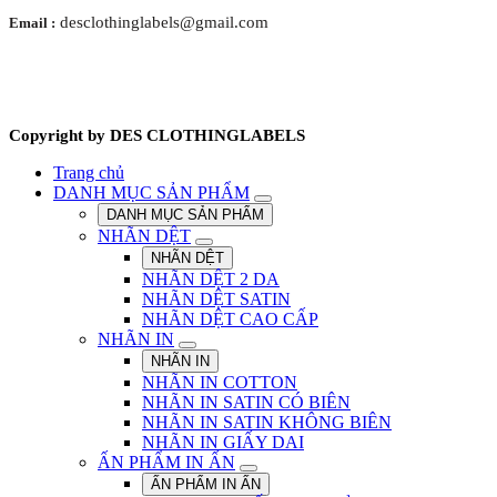
desclothinglabels@gmail.com
Email :
Copyright by DES CLOTHINGLABELS
Trang chủ
DANH MỤC SẢN PHẨM
DANH MỤC SẢN PHẨM
NHÃN DỆT
NHÃN DỆT
NHÃN DỆT 2 DA
NHÃN DỆT SATIN
NHÃN DỆT CAO CẤP
NHÃN IN
NHÃN IN
NHÃN IN COTTON
NHÃN IN SATIN CÓ BIÊN
NHÃN IN SATIN KHÔNG BIÊN
NHÃN IN GIẤY DAI
ẤN PHẨM IN ẤN
ẤN PHẨM IN ẤN