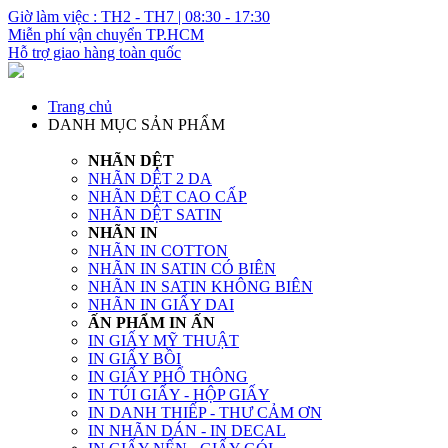
Giờ làm việc : TH2 - TH7 | 08:30 - 17:30
Miễn phí vận chuyển TP.HCM
Hỗ trợ giao hàng toàn quốc
Trang chủ
DANH MỤC SẢN PHẨM
NHÃN DỆT
NHÃN DỆT 2 DA
NHÃN DỆT CAO CẤP
NHÃN DỆT SATIN
NHÃN IN
NHÃN IN COTTON
NHÃN IN SATIN CÓ BIÊN
NHÃN IN SATIN KHÔNG BIÊN
NHÃN IN GIẤY DAI
ẤN PHẨM IN ẤN
IN GIẤY MỸ THUẬT
IN GIẤY BỒI
IN GIẤY PHỔ THÔNG
IN TÚI GIẤY - HỘP GIẤY
IN DANH THIẾP - THƯ CẢM ƠN
IN NHÃN DÁN - IN DECAL