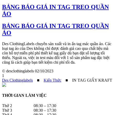
BẢNG BÁO GIÁ IN TAG TREO QUẦN
ÁO
BẢNG BÁO GIÁ IN TAG TREO QUẦN
ÁO
Des ClothingLabels chuyên sản xuất và in ấn tag mác quần áo. Các
loại tag áo của Des không chỉ được đánh giá cao qua chất liệu mà
còn hỗ trợ miễn phí phí thiết kế tag giấy dù bạn đặt số lượng tối
thiểu. Ngoài ra, việc in test màu đối với 1 số sản phẩm tag đặc biệt
cũng là cách giúp bạn tiết kiệm chi phí tối đa.
© desclothinglabels
02/10/2023
1
Des Clothinglabels
■
Kiến Thức
■
IN TAG GIẤY KRAFT
THỜI GIAN LÀM VIỆC
Thứ 2 08:30 – 17:30
Thứ 3 08:30 – 17:30
Thứ 4 08:30 – 17:30