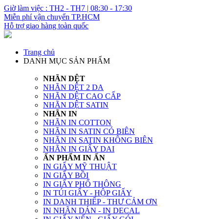
Giờ làm việc : TH2 - TH7 | 08:30 - 17:30
Miễn phí vận chuyển TP.HCM
Hỗ trợ giao hàng toàn quốc
Trang chủ
DANH MỤC SẢN PHẨM
NHÃN DỆT
NHÃN DỆT 2 DA
NHÃN DỆT CAO CẤP
NHÃN DỆT SATIN
NHÃN IN
NHÃN IN COTTON
NHÃN IN SATIN CÓ BIÊN
NHÃN IN SATIN KHÔNG BIÊN
NHÃN IN GIẤY DAI
ẤN PHẨM IN ẤN
IN GIẤY MỸ THUẬT
IN GIẤY BỒI
IN GIẤY PHỔ THÔNG
IN TÚI GIẤY - HỘP GIẤY
IN DANH THIẾP - THƯ CẢM ƠN
IN NHÃN DÁN - IN DECAL