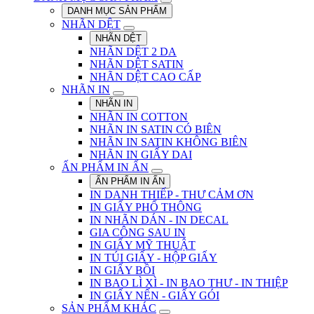
DANH MỤC SẢN PHẨM
NHÃN DỆT
NHÃN DỆT
NHÃN DỆT 2 DA
NHÃN DỆT SATIN
NHÃN DỆT CAO CẤP
NHÃN IN
NHÃN IN
NHÃN IN COTTON
NHÃN IN SATIN CÓ BIÊN
NHÃN IN SATIN KHÔNG BIÊN
NHÃN IN GIẤY DAI
ẤN PHẨM IN ẤN
ẤN PHẨM IN ẤN
IN DANH THIẾP - THƯ CẢM ƠN
IN GIẤY PHỔ THÔNG
IN NHÃN DÁN - IN DECAL
GIA CÔNG SAU IN
IN GIẤY MỸ THUẬT
IN TÚI GIẤY - HỘP GIẤY
IN GIẤY BỒI
IN BAO LÌ XÌ - IN BAO THƯ - IN THIỆP
IN GIẤY NẾN - GIẤY GÓI
SẢN PHẨM KHÁC