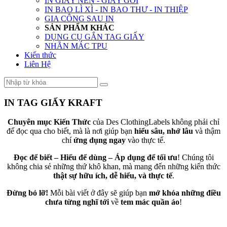
IN GIẤY NẾN - GIẤY GÓI
IN BAO LÌ XÌ - IN BAO THƯ - IN THIỆP
GIA CÔNG SAU IN
SẢN PHẨM KHÁC
DỤNG CỤ GẮN TAG GIẤY
NHÃN MÁC TPU
Kiến thức
Liên Hệ
IN TAG GIẤY KRAFT
Chuyên mục Kiến Thức
của Des ClothingLabels không phải chỉ
để đọc qua cho biết, mà là nơi giúp bạn
hiểu sâu, nhớ lâu
và thậm
chí
ứng dụng ngay
vào thực tế.
Đọc để biết – Hiểu để dùng – Áp dụng để tối ưu
! Chúng tôi
không chia sẻ những thứ khô khan, mà mang đến những kiến thức
thật sự hữu ích, dễ hiểu, và thực tế
.
Đừng bỏ lỡ!
Mỗi bài viết ở đây sẽ giúp bạn
mở khóa những điều
chưa từng nghĩ tới
về
tem mác quần áo
!