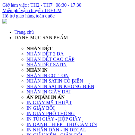
Giờ làm việc : TH2 - TH7 | 08:30 - 17:30
Miễn phí vận chuyển TP.HCM
Hỗ trợ giao hàng toàn quốc
Trang chủ
DANH MỤC SẢN PHẨM
NHÃN DỆT
NHÃN DỆT 2 DA
NHÃN DỆT CAO CẤP
NHÃN DỆT SATIN
NHÃN IN
NHÃN IN COTTON
NHÃN IN SATIN CÓ BIÊN
NHÃN IN SATIN KHÔNG BIÊN
NHÃN IN GIẤY DAI
ẤN PHẨM IN ẤN
IN GIẤY MỸ THUẬT
IN GIẤY BỒI
IN GIẤY PHỔ THÔNG
IN TÚI GIẤY - HỘP GIẤY
IN DANH THIẾP - THƯ CẢM ƠN
IN NHÃN DÁN - IN DECAL