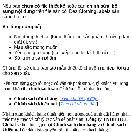
Nếu bạn
chưa có file thiết kế
hoặc cần
chỉnh sửa, bổ
sung nội dung
trên file sẵn có, Des ClothingLabels sẵn
sàng hỗ trợ.
Vui lòng cung cấp:
Nội dung thiết kế (logo, thông tin sản phẩm, hướng dẫn
giặt ủi, v.v.)
Màu sắc mong muốn
Yêu cầu gia công (cắt, xếp, đục lỗ, kích thước…)
Số lượng sản phẩm
Chúng tôi sẽ giúp bạn tạo mẫu thiết kế chuyên nghiệp, tối ưu
cho sản xuất.
Nếu đơn hàng gặp lỗi hoặc có vấn đề phát sinh, quý khách vui lòng
tham khảo
02 chính sách sau
để được hỗ trợ nhanh chóng:
Chính sách đơn hàng
: [
Xem chi tiết tại đây
].
Chính sách khiếu nại
: [
Xem chi tiết tại đây
].
Nhằm giúp khách hàng thuận tiện hơn trong quá trình đặt hàng nhãn
mác may mặc và xử lý các vấn đề phát sinh,
Công ty TNHH DCL
Global
sẽ liên tục cập nhật
Chính sách đơn hàng
và
Chính sách
khiếu nại
để đảm bảo quyền lợi tốt nhất cho khách hàng.