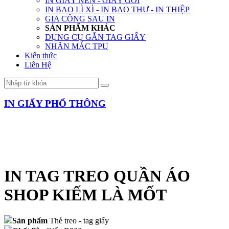
IN GIẤY NẾN - GIẤY GÓI
IN BAO LÌ XÌ - IN BAO THƯ - IN THIỆP
GIA CÔNG SAU IN
SẢN PHẨM KHÁC
DỤNG CỤ GẮN TAG GIẤY
NHÃN MÁC TPU
Kiến thức
Liên Hệ
IN GIẤY PHỔ THÔNG
IN TAG TREO QUẦN ÁO
SHOP KIẾM LÀ MỐT
Sản phẩm
Thẻ treo - tag giấy