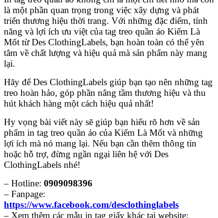
là một phần quan trọng trong việc xây dựng và phát
triển thương hiệu thời trang. Với những đặc điểm, tính
năng và lợi ích ưu việt của tag treo quần áo Kiếm Là
Mốt từ Des ClothingLabels, bạn hoàn toàn có thể yên
tâm về chất lượng và hiệu quả mà sản phẩm này mang
lại.
Hãy để Des ClothingLabels giúp bạn tạo nên những tag
treo hoàn hảo, góp phần nâng tầm thương hiệu và thu
hút khách hàng một cách hiệu quả nhất!
Hy vọng bài viết này sẽ giúp bạn hiểu rõ hơn về sản
phẩm in tag treo quần áo của Kiếm Là Mốt và những
lợi ích mà nó mang lại. Nếu bạn cần thêm thông tin
hoặc hỗ trợ, đừng ngần ngại liên hệ với Des
ClothingLabels nhé!
– Hotline:
0909098396
– Fanpage:
https://www.facebook.com/desclothinglabels
– Xem thêm các mẫu in tag giấy khác tại website: