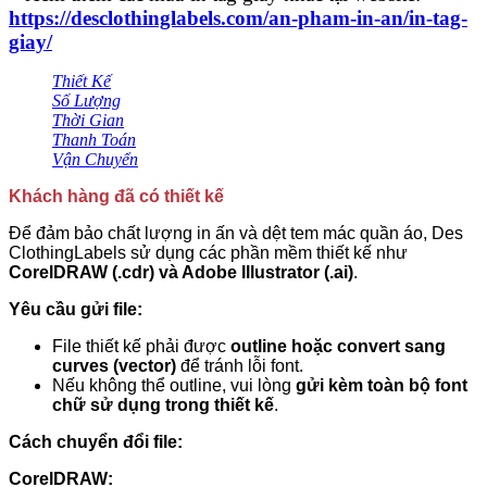
https://desclothinglabels.com/an-pham-in-an/in-tag-
giay/
Thiết Kế
Số Lượng
Thời Gian
Thanh Toán
Vận Chuyển
Khách hàng đã có thiết kế
Để đảm bảo chất lượng in ấn và dệt tem mác quần áo, Des
ClothingLabels sử dụng các phần mềm thiết kế như
CorelDRAW (.cdr) và Adobe Illustrator (.ai)
.
Yêu cầu gửi file:
File thiết kế phải được
outline hoặc convert sang
curves (vector)
để tránh lỗi font.
Nếu không thể outline, vui lòng
gửi kèm toàn bộ font
chữ sử dụng trong thiết kế
.
Cách chuyển đổi file:
CorelDRAW: