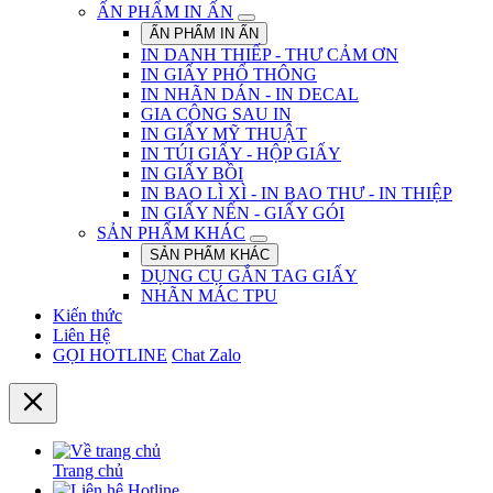
ẤN PHẨM IN ẤN
ẤN PHẨM IN ẤN
IN DANH THIẾP - THƯ CẢM ƠN
IN GIẤY PHỔ THÔNG
IN NHÃN DÁN - IN DECAL
GIA CÔNG SAU IN
IN GIẤY MỸ THUẬT
IN TÚI GIẤY - HỘP GIẤY
IN GIẤY BỒI
IN BAO LÌ XÌ - IN BAO THƯ - IN THIỆP
IN GIẤY NẾN - GIẤY GÓI
SẢN PHẨM KHÁC
SẢN PHẨM KHÁC
DỤNG CỤ GẮN TAG GIẤY
NHÃN MÁC TPU
Kiến thức
Liên Hệ
GỌI HOTLINE
Chat Zalo
Trang chủ