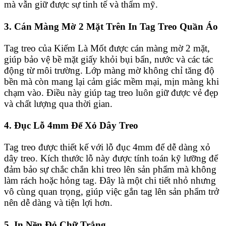
mà vẫn giữ được sự tinh tế và thẩm mỹ.
3. Cán Màng Mờ 2 Mặt Trên In Tag Treo Quần Áo
Tag treo của Kiếm Là Mốt được cán màng mờ 2 mặt,
giúp bảo vệ bề mặt giấy khỏi bụi bẩn, nước và các tác
động từ môi trường. Lớp màng mờ không chỉ tăng độ
bền mà còn mang lại cảm giác mềm mại, mịn màng khi
chạm vào. Điều này giúp tag treo luôn giữ được vẻ đẹp
và chất lượng qua thời gian.
4. Đục Lỗ 4mm Để Xỏ Dây Treo
Tag treo được thiết kế với lỗ đục 4mm để dễ dàng xỏ
dây treo. Kích thước lỗ này được tính toán kỹ lưỡng để
đảm bảo sự chắc chắn khi treo lên sản phẩm mà không
làm rách hoặc hỏng tag. Đây là một chi tiết nhỏ nhưng
vô cùng quan trọng, giúp việc gắn tag lên sản phẩm trở
nên dễ dàng và tiện lợi hơn.
5. In Nền Đỏ Chữ Trắng