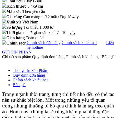
Chất liệu
Giấy B300
Kích thước
5,4x9 cm
Màu sắc
Theo yêu cầu
Gia công
Cán màng mờ 2 mặt / Đục lỗ 4 ly
Xuất xứ
Việt Nam
Số lượng
Tối thiểu 1.000 tờ
Thời gian
Thời gian sản xuất 7 - 10 ngày
Giao hàng
Toàn quốc
Chính sách đặt hàng
Chính sách khiếu nại
Liên
Chính sách
hệ hotline
GỬI TIN NHẮN
Chi tiết sản phẩm
Quy định đơn hàng
Chính sách khiếu nại
Báo giá
Thông Tin Sản Phẩm
Quy định đơn hàng
Chính sách khiếu nại
Báo giá
Trong ngành thời trang, từng chi tiết nhỏ đều có thể tạo
nên sự khác biệt lớn. Một trong những yếu tố quan
trọng nhưng thường bị bỏ qua chính là in tag treo quần
áo. Hôm nay, chúng ta sẽ cùng khám phá những đặc
điểm, tính năng và lợi ích ưu việt của sản phẩm tag treo