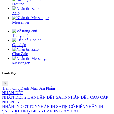
Hotline
Zalo
Messenger
Trang chủ
Gọi điện
Chat Zalo
Messenger
Danh Mục
×
Trang Chủ
Danh Mục Sản Phẩm
NHÃN DỆT
NHÃN DỆT 2 DA
NHÃN DỆT SATIN
NHÃN DỆT CAO CẤP
NHÃN IN
NHÃN IN COTTON
NHÃN IN SATIN CÓ BIÊN
NHÃN IN
SATIN KHÔNG BIÊN
NHÃN IN GIẤY DAI