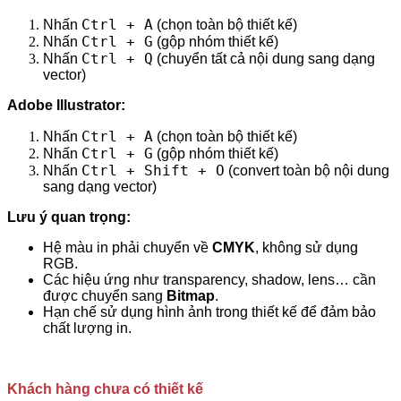
Ctrl + A
Nhấn
(chọn toàn bộ thiết kế)
Ctrl + G
Nhấn
(gộp nhóm thiết kế)
Ctrl + Q
Nhấn
(chuyển tất cả nội dung sang dạng
vector)
Adobe Illustrator:
Ctrl + A
Nhấn
(chọn toàn bộ thiết kế)
Ctrl + G
Nhấn
(gộp nhóm thiết kế)
Ctrl + Shift + O
Nhấn
(convert toàn bộ nội dung
sang dạng vector)
Lưu ý quan trọng:
Hệ màu in phải chuyển về
CMYK
, không sử dụng
RGB.
Các hiệu ứng như transparency, shadow, lens… cần
được chuyển sang
Bitmap
.
Hạn chế sử dụng hình ảnh trong thiết kế để đảm bảo
chất lượng in.
Khách hàng chưa có thiết kế