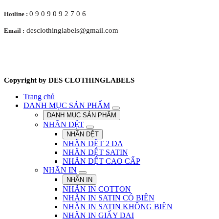
0 9 0 9 0 9 2 7 0 6
Hotline :
desclothinglabels@gmail.com
Email :
Copyright by DES CLOTHINGLABELS
Trang chủ
DANH MỤC SẢN PHẨM
DANH MỤC SẢN PHẨM
NHÃN DỆT
NHÃN DỆT
NHÃN DỆT 2 DA
NHÃN DỆT SATIN
NHÃN DỆT CAO CẤP
NHÃN IN
NHÃN IN
NHÃN IN COTTON
NHÃN IN SATIN CÓ BIÊN
NHÃN IN SATIN KHÔNG BIÊN
NHÃN IN GIẤY DAI