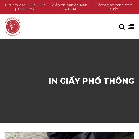
TRANG CHỦ
Giờ làm việc : TH2 - TH7
Miễn phí vận chuyển
Hỗ trợ giao hàng toàn
| 08:30 - 17:30
TP.HCM
quốc
DANH MỤC SẢN PHẨM
KIẾN THỨC
LIÊN HỆ
GỌI HOTLINE
IN GIẤY PHỔ THÔNG
CHAT ZALO