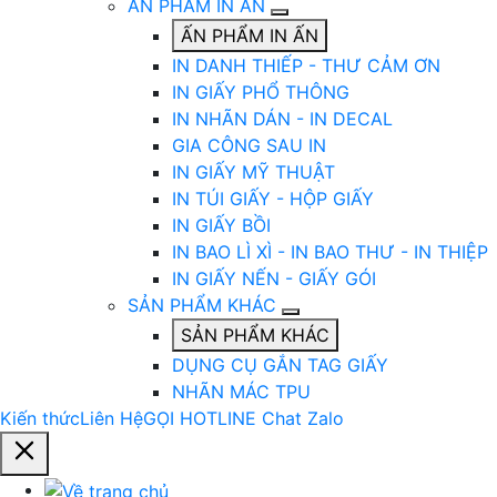
ẤN PHẨM IN ẤN
ẤN PHẨM IN ẤN
IN DANH THIẾP - THƯ CẢM ƠN
IN GIẤY PHỔ THÔNG
IN NHÃN DÁN - IN DECAL
GIA CÔNG SAU IN
IN GIẤY MỸ THUẬT
IN TÚI GIẤY - HỘP GIẤY
IN GIẤY BỒI
IN BAO LÌ XÌ - IN BAO THƯ - IN THIỆP
IN GIẤY NẾN - GIẤY GÓI
SẢN PHẨM KHÁC
SẢN PHẨM KHÁC
DỤNG CỤ GẮN TAG GIẤY
NHÃN MÁC TPU
Kiến thức
Liên Hệ
GỌI HOTLINE
Chat Zalo