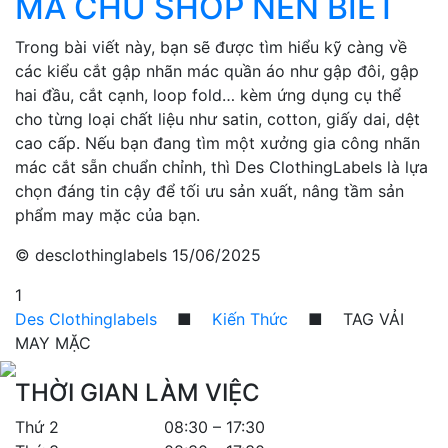
MÀ CHỦ SHOP NÊN BIẾT
Trong bài viết này, bạn sẽ được tìm hiểu kỹ càng về
các kiểu cắt gập nhãn mác quần áo như gập đôi, gập
hai đầu, cắt cạnh, loop fold… kèm ứng dụng cụ thể
cho từng loại chất liệu như satin, cotton, giấy dai, dệt
cao cấp. Nếu bạn đang tìm một xưởng gia công nhãn
mác cắt sẵn chuẩn chỉnh, thì Des ClothingLabels là lựa
chọn đáng tin cậy để tối ưu sản xuất, nâng tầm sản
phẩm may mặc của bạn.
© desclothinglabels
15/06/2025
1
Des Clothinglabels
■
Kiến Thức
■
TAG VẢI
MAY MẶC
THỜI GIAN LÀM VIỆC
Thứ 2 08:30 – 17:30