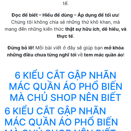
tế.
Đọc để biết – Hiểu để dùng – Áp dụng để tối ưu
!
Chúng tôi không chia sẻ những thứ khô khan, mà
mang đến những kiến thức
thật sự hữu ích, dễ hiểu, và
thực tế
.
Đừng bỏ lỡ!
Mỗi bài viết ở đây sẽ giúp bạn
mở khóa
những điều chưa từng nghĩ tới
về
tem mác quần áo
!
6 KIỂU CẮT GẬP NHÃN
MÁC QUẦN ÁO PHỔ BIẾN
MÀ CHỦ SHOP NÊN BIẾT
6 KIỂU CẮT GẬP NHÃN
MÁC QUẦN ÁO PHỔ BIẾN