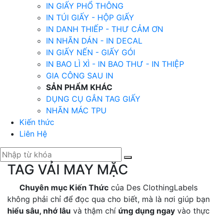
IN GIẤY PHỔ THÔNG
IN TÚI GIẤY - HỘP GIẤY
IN DANH THIẾP - THƯ CẢM ƠN
IN NHÃN DÁN - IN DECAL
IN GIẤY NẾN - GIẤY GÓI
IN BAO LÌ XÌ - IN BAO THƯ - IN THIỆP
GIA CÔNG SAU IN
SẢN PHẨM KHÁC
DỤNG CỤ GẮN TAG GIẤY
NHÃN MÁC TPU
Kiến thức
Liên Hệ
TAG VẢI MAY MẶC
Chuyên mục Kiến Thức
của Des ClothingLabels
không phải chỉ để đọc qua cho biết, mà là nơi giúp bạn
hiểu sâu, nhớ lâu
và thậm chí
ứng dụng ngay
vào thực