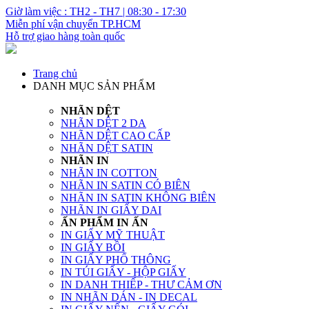
Giờ làm việc : TH2 - TH7 | 08:30 - 17:30
Miễn phí vận chuyển TP.HCM
Hỗ trợ giao hàng toàn quốc
Trang chủ
DANH MỤC SẢN PHẨM
NHÃN DỆT
NHÃN DỆT 2 DA
NHÃN DỆT CAO CẤP
NHÃN DỆT SATIN
NHÃN IN
NHÃN IN COTTON
NHÃN IN SATIN CÓ BIÊN
NHÃN IN SATIN KHÔNG BIÊN
NHÃN IN GIẤY DAI
ẤN PHẨM IN ẤN
IN GIẤY MỸ THUẬT
IN GIẤY BỒI
IN GIẤY PHỔ THÔNG
IN TÚI GIẤY - HỘP GIẤY
IN DANH THIẾP - THƯ CẢM ƠN
IN NHÃN DÁN - IN DECAL