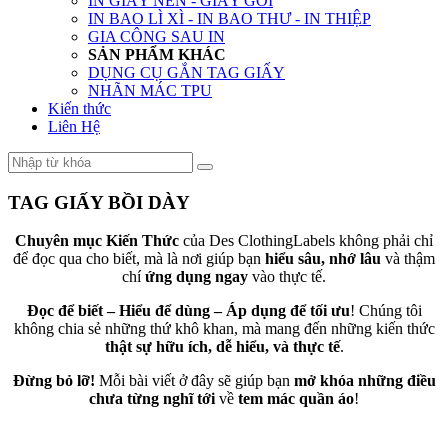
IN GIẤY NẾN - GIẤY GÓI
IN BAO LÌ XÌ - IN BAO THƯ - IN THIỆP
GIA CÔNG SAU IN
SẢN PHẨM KHÁC
DỤNG CỤ GẮN TAG GIẤY
NHÃN MÁC TPU
Kiến thức
Liên Hệ
TAG GIẤY BỒI DÀY
Chuyên mục Kiến Thức
của Des ClothingLabels không phải chỉ
để đọc qua cho biết, mà là nơi giúp bạn
hiểu sâu, nhớ lâu
và thậm
chí
ứng dụng ngay
vào thực tế.
Đọc để biết – Hiểu để dùng – Áp dụng để tối ưu
! Chúng tôi
không chia sẻ những thứ khô khan, mà mang đến những kiến thức
thật sự hữu ích, dễ hiểu, và thực tế
.
Đừng bỏ lỡ!
Mỗi bài viết ở đây sẽ giúp bạn
mở khóa những điều
chưa từng nghĩ tới
về
tem mác quần áo
!