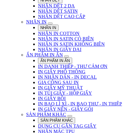
NHÃN DỆT
NHÃN DỆT 2 DA
NHÃN DỆT SATIN
NHÃN DỆT CAO CẤP
NHÃN IN
NHÃN IN
NHÃN IN COTTON
NHÃN IN SATIN CÓ BIÊN
NHÃN IN SATIN KHÔNG BIÊN
NHÃN IN GIẤY DAI
ẤN PHẨM IN ẤN
ẤN PHẨM IN ẤN
IN DANH THIẾP - THƯ CẢM ƠN
IN GIẤY PHỔ THÔNG
IN NHÃN DÁN - IN DECAL
GIA CÔNG SAU IN
IN GIẤY MỸ THUẬT
IN TÚI GIẤY - HỘP GIẤY
IN GIẤY BỒI
IN BAO LÌ XÌ - IN BAO THƯ - IN THIỆP
IN GIẤY NẾN - GIẤY GÓI
SẢN PHẨM KHÁC
SẢN PHẨM KHÁC
DỤNG CỤ GẮN TAG GIẤY
NHÃN MÁC TPU