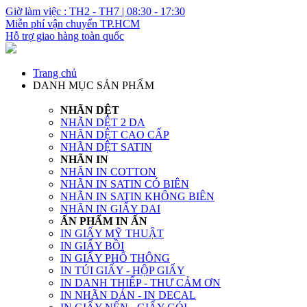
Giờ làm việc : TH2 - TH7 | 08:30 - 17:30
Miễn phí vận chuyển TP.HCM
Hỗ trợ giao hàng toàn quốc
Trang chủ
DANH MỤC SẢN PHẨM
NHÃN DỆT
NHÃN DỆT 2 DA
NHÃN DỆT CAO CẤP
NHÃN DỆT SATIN
NHÃN IN
NHÃN IN COTTON
NHÃN IN SATIN CÓ BIÊN
NHÃN IN SATIN KHÔNG BIÊN
NHÃN IN GIẤY DAI
ẤN PHẨM IN ẤN
IN GIẤY MỸ THUẬT
IN GIẤY BỒI
IN GIẤY PHỔ THÔNG
IN TÚI GIẤY - HỘP GIẤY
IN DANH THIẾP - THƯ CẢM ƠN
IN NHÃN DÁN - IN DECAL