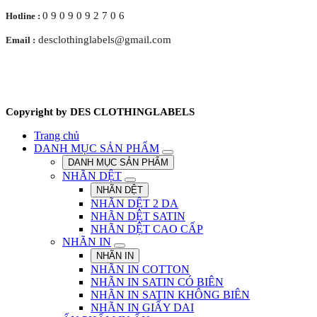
0 9 0 9 0 9 2 7 0 6
Hotline :
desclothinglabels@gmail.com
Email :
Copyright by DES CLOTHINGLABELS
Trang chủ
DANH MỤC SẢN PHẨM
DANH MỤC SẢN PHẨM
NHÃN DỆT
NHÃN DỆT
NHÃN DỆT 2 DA
NHÃN DỆT SATIN
NHÃN DỆT CAO CẤP
NHÃN IN
NHÃN IN
NHÃN IN COTTON
NHÃN IN SATIN CÓ BIÊN
NHÃN IN SATIN KHÔNG BIÊN
NHÃN IN GIẤY DAI