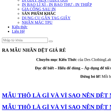
IN GIẤY NẾN - GIẤY GÓI
IN BAO LÌ XÌ - IN BAO THƯ - IN THIỆP
GIA CÔNG SAU IN
SẢN PHẨM KHÁC
DỤNG CỤ GẮN TAG GIẤY
NHÃN MÁC TPU
Kiến thức
Liên Hệ
RA MẪU NHÃN DỆT GIÁ RẺ
Chuyên mục Kiến Thức
của Des ClothingLabe
Đọc để biết – Hiểu để dùng – Áp dụng để tối
Đừng bỏ lỡ!
Mỗi bà
MẪU THÔ LÀ GÌ VÀ VÌ SAO NÊN DỆT
MẪU THÔ LÀ GÌ VÀ VÌ SAO NÊN DỆT