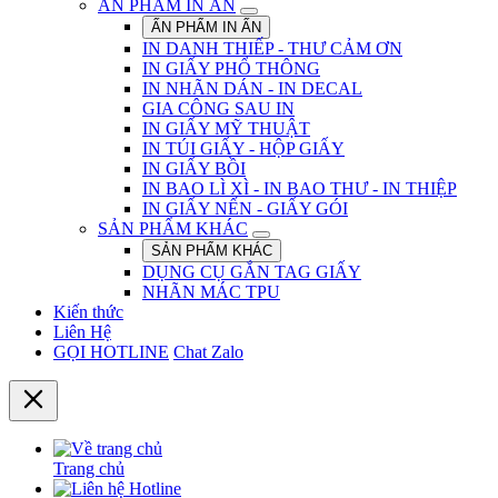
ẤN PHẨM IN ẤN
ẤN PHẨM IN ẤN
IN DANH THIẾP - THƯ CẢM ƠN
IN GIẤY PHỔ THÔNG
IN NHÃN DÁN - IN DECAL
GIA CÔNG SAU IN
IN GIẤY MỸ THUẬT
IN TÚI GIẤY - HỘP GIẤY
IN GIẤY BỒI
IN BAO LÌ XÌ - IN BAO THƯ - IN THIỆP
IN GIẤY NẾN - GIẤY GÓI
SẢN PHẨM KHÁC
SẢN PHẨM KHÁC
DỤNG CỤ GẮN TAG GIẤY
NHÃN MÁC TPU
Kiến thức
Liên Hệ
GỌI HOTLINE
Chat Zalo
Trang chủ