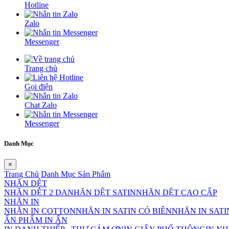
Hotline
Zalo
Messenger
Trang chủ
Gọi điện
Chat Zalo
Messenger
Danh Mục
×
Trang Chủ
Danh Mục Sản Phẩm
NHÃN DỆT
NHÃN DỆT 2 DA
NHÃN DỆT SATIN
NHÃN DỆT CAO CẤP
NHÃN IN
NHÃN IN COTTON
NHÃN IN SATIN CÓ BIÊN
NHÃN IN SAT
ẤN PHẨM IN ẤN