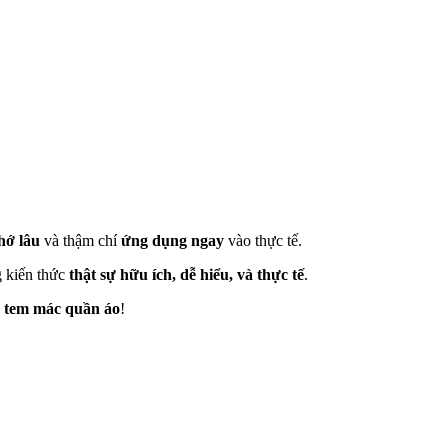
hớ lâu
và thậm chí
ứng dụng ngay
vào thực tế.
 kiến thức
thật sự hữu ích, dễ hiểu, và thực tế
.
tem mác quần áo
!