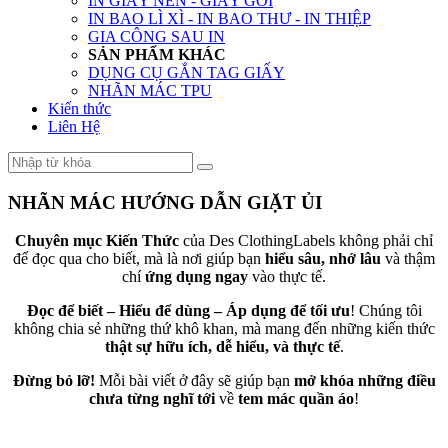
IN GIẤY NẾN - GIẤY GÓI
IN BAO LÌ XÌ - IN BAO THƯ - IN THIỆP
GIA CÔNG SAU IN
SẢN PHẨM KHÁC
DỤNG CỤ GẮN TAG GIẤY
NHÃN MÁC TPU
Kiến thức
Liên Hệ
NHÃN MÁC HƯỚNG DẪN GIẶT ỦI
Chuyên mục Kiến Thức
của Des ClothingLabels không phải chỉ
để đọc qua cho biết, mà là nơi giúp bạn
hiểu sâu, nhớ lâu
và thậm
chí
ứng dụng ngay
vào thực tế.
Đọc để biết – Hiểu để dùng – Áp dụng để tối ưu
! Chúng tôi
không chia sẻ những thứ khô khan, mà mang đến những kiến thức
thật sự hữu ích, dễ hiểu, và thực tế
.
Đừng bỏ lỡ!
Mỗi bài viết ở đây sẽ giúp bạn
mở khóa những điều
chưa từng nghĩ tới
về
tem mác quần áo
!