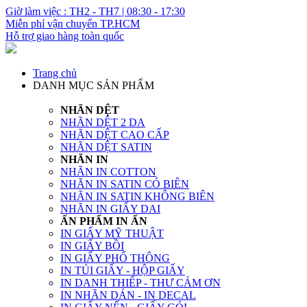
Giờ làm việc : TH2 - TH7 | 08:30 - 17:30
Miễn phí vận chuyển TP.HCM
Hỗ trợ giao hàng toàn quốc
Trang chủ
DANH MỤC SẢN PHẨM
NHÃN DỆT
NHÃN DỆT 2 DA
NHÃN DỆT CAO CẤP
NHÃN DỆT SATIN
NHÃN IN
NHÃN IN COTTON
NHÃN IN SATIN CÓ BIÊN
NHÃN IN SATIN KHÔNG BIÊN
NHÃN IN GIẤY DAI
ẤN PHẨM IN ẤN
IN GIẤY MỸ THUẬT
IN GIẤY BỒI
IN GIẤY PHỔ THÔNG
IN TÚI GIẤY - HỘP GIẤY
IN DANH THIẾP - THƯ CẢM ƠN
IN NHÃN DÁN - IN DECAL