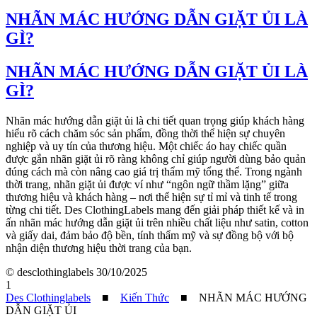
NHÃN MÁC HƯỚNG DẪN GIẶT ỦI LÀ
GÌ?
NHÃN MÁC HƯỚNG DẪN GIẶT ỦI LÀ
GÌ?
Nhãn mác hướng dẫn giặt ủi là chi tiết quan trọng giúp khách hàng
hiểu rõ cách chăm sóc sản phẩm, đồng thời thể hiện sự chuyên
nghiệp và uy tín của thương hiệu. Một chiếc áo hay chiếc quần
được gắn nhãn giặt ủi rõ ràng không chỉ giúp người dùng bảo quản
đúng cách mà còn nâng cao giá trị thẩm mỹ tổng thể. Trong ngành
thời trang, nhãn giặt ủi được ví như “ngôn ngữ thầm lặng” giữa
thương hiệu và khách hàng – nơi thể hiện sự tỉ mỉ và tinh tế trong
từng chi tiết. Des ClothingLabels mang đến giải pháp thiết kế và in
ấn nhãn mác hướng dẫn giặt ủi trên nhiều chất liệu như satin, cotton
và giấy dai, đảm bảo độ bền, tính thẩm mỹ và sự đồng bộ với bộ
nhận diện thương hiệu thời trang của bạn.
© desclothinglabels
30/10/2025
1
Des Clothinglabels
■
Kiến Thức
■
NHÃN MÁC HƯỚNG
DẪN GIẶT ỦI