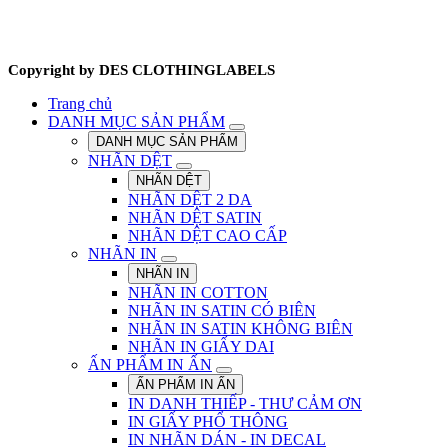
Copyright by DES CLOTHINGLABELS
Trang chủ
DANH MỤC SẢN PHẨM
DANH MỤC SẢN PHẨM
NHÃN DỆT
NHÃN DỆT
NHÃN DỆT 2 DA
NHÃN DỆT SATIN
NHÃN DỆT CAO CẤP
NHÃN IN
NHÃN IN
NHÃN IN COTTON
NHÃN IN SATIN CÓ BIÊN
NHÃN IN SATIN KHÔNG BIÊN
NHÃN IN GIẤY DAI
ẤN PHẨM IN ẤN
ẤN PHẨM IN ẤN
IN DANH THIẾP - THƯ CẢM ƠN
IN GIẤY PHỔ THÔNG
IN NHÃN DÁN - IN DECAL