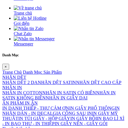
Trang chủ
Gọi điện
Chat Zalo
Messenger
Danh Mục
×
Trang Chủ
Danh Mục Sản Phẩm
NHÃN DỆT
NHÃN DỆT 2 DA
NHÃN DỆT SATIN
NHÃN DỆT CAO CẤP
NHÃN IN
NHÃN IN COTTON
NHÃN IN SATIN CÓ BIÊN
NHÃN IN
SATIN KHÔNG BIÊN
NHÃN IN GIẤY DAI
ẤN PHẨM IN ẤN
IN DANH THIẾP - THƯ CẢM ƠN
IN GIẤY PHỔ THÔNG
IN
NHÃN DÁN - IN DECAL
GIA CÔNG SAU IN
IN GIẤY MỸ
THUẬT
IN TÚI GIẤY - HỘP GIẤY
IN GIẤY BỒI
IN BAO LÌ XÌ
- IN BAO THƯ - IN THIỆP
IN GIẤY NẾN - GIẤY GÓI