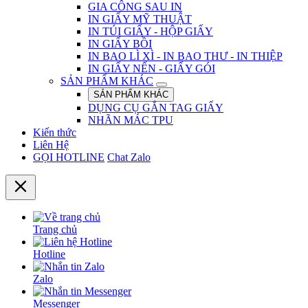
GIA CÔNG SAU IN
IN GIẤY MỸ THUẬT
IN TÚI GIẤY - HỘP GIẤY
IN GIẤY BỒI
IN BAO LÌ XÌ - IN BAO THƯ - IN THIỆP
IN GIẤY NẾN - GIẤY GÓI
SẢN PHẨM KHÁC
SẢN PHẨM KHÁC
DỤNG CỤ GẮN TAG GIẤY
NHÃN MÁC TPU
Kiến thức
Liên Hệ
GỌI HOTLINE
Chat Zalo
Trang chủ
Hotline
Zalo
Messenger