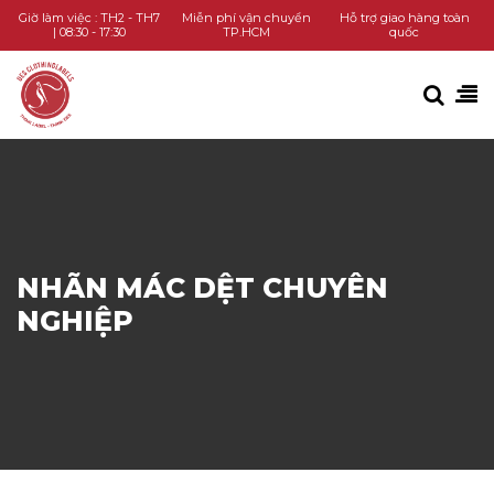
TRANG CHỦ
Giờ làm việc : TH2 - TH7
Miễn phí vận chuyển
Hỗ trợ giao hàng toàn
| 08:30 - 17:30
TP.HCM
quốc
DANH MỤC SẢN PHẨM
KIẾN THỨC
LIÊN HỆ
GỌI HOTLINE
NHÃN MÁC DỆT CHUYÊN
NGHIỆP
CHAT ZALO