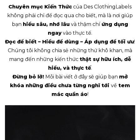
Chuyên mục Kiến Thức
của Des ClothingLabels
không phải chỉ để đọc qua cho biết, mà là nơi giúp
bạn
hiểu sâu, nhớ lâu
và thậm chí
ứng dụng
ngay
vào thực tế.
Đọc để biết – Hiểu để dùng – Áp dụng để tối ưu
!
Chúng tôi không chia sẻ những thứ khô khan, mà
mang đến những kiến thức
thật sự hữu ích, dễ
hiểu, và thực tế
.
Đừng bỏ lỡ!
Mỗi bài viết ở đây sẽ giúp bạn
mở
khóa những điều chưa từng nghĩ tới
về
tem
mác quần áo
!