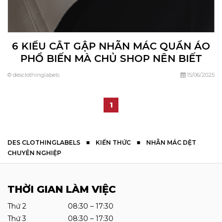
6 KIỂU CẮT GẬP NHÃN MÁC QUẦN ÁO
PHỔ BIẾN MÀ CHỦ SHOP NÊN BIẾT
© desclothinglabels
15/06/2025
1
DES CLOTHINGLABELS
■
KIẾN THỨC
■
NHÃN MÁC DỆT
CHUYÊN NGHIỆP
THỜI GIAN LÀM VIỆC
Thứ 2 08:30 – 17:30
Thứ 3 08:30 – 17:30