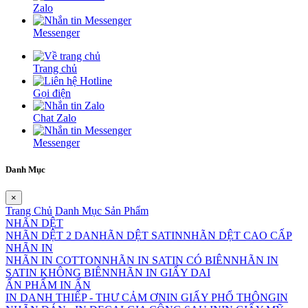
Zalo
Messenger
Trang chủ
Gọi điện
Chat Zalo
Messenger
Danh Mục
×
Trang Chủ
Danh Mục Sản Phẩm
NHÃN DỆT
NHÃN DỆT 2 DA
NHÃN DỆT SATIN
NHÃN DỆT CAO CẤP
NHÃN IN
NHÃN IN COTTON
NHÃN IN SATIN CÓ BIÊN
NHÃN IN
SATIN KHÔNG BIÊN
NHÃN IN GIẤY DAI
ẤN PHẨM IN ẤN
IN DANH THIẾP - THƯ CẢM ƠN
IN GIẤY PHỔ THÔNG
IN