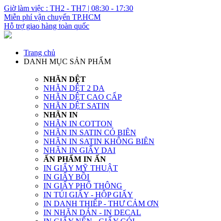
Giờ làm việc : TH2 - TH7 | 08:30 - 17:30
Miễn phí vận chuyển TP.HCM
Hỗ trợ giao hàng toàn quốc
Trang chủ
DANH MỤC SẢN PHẨM
NHÃN DỆT
NHÃN DỆT 2 DA
NHÃN DỆT CAO CẤP
NHÃN DỆT SATIN
NHÃN IN
NHÃN IN COTTON
NHÃN IN SATIN CÓ BIÊN
NHÃN IN SATIN KHÔNG BIÊN
NHÃN IN GIẤY DAI
ẤN PHẨM IN ẤN
IN GIẤY MỸ THUẬT
IN GIẤY BỒI
IN GIẤY PHỔ THÔNG
IN TÚI GIẤY - HỘP GIẤY
IN DANH THIẾP - THƯ CẢM ƠN
IN NHÃN DÁN - IN DECAL