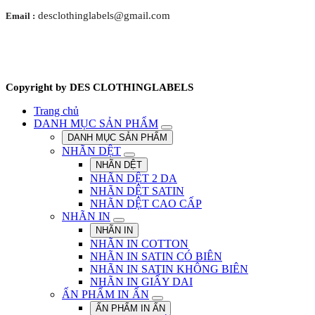
desclothinglabels@gmail.com
Email :
Copyright by DES CLOTHINGLABELS
Trang chủ
DANH MỤC SẢN PHẨM
DANH MỤC SẢN PHẨM
NHÃN DỆT
NHÃN DỆT
NHÃN DỆT 2 DA
NHÃN DỆT SATIN
NHÃN DỆT CAO CẤP
NHÃN IN
NHÃN IN
NHÃN IN COTTON
NHÃN IN SATIN CÓ BIÊN
NHÃN IN SATIN KHÔNG BIÊN
NHÃN IN GIẤY DAI
ẤN PHẨM IN ẤN
ẤN PHẨM IN ẤN