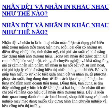
NHÃN DỆT VÀ NHÃN IN KHÁC NHAU
NHƯ THẾ NÀO?
NHÃN DỆT VÀ NHÃN IN KHÁC NHAU
NHƯ THẾ NÀO?
Nhãn dệt và nhãn in là hai loại nhãn mác được sử dụng phổ biến
nhất trong ngành thời trang hiện nay. Mỗi loại đều có những ưu
điểm riêng về độ bền, tính thẩm mỹ, chi phí sản xuất và khả năng
xây dựng hình ảnh thương hiệu. Trong khi nhãn dệt được đánh giá
cao nhờ độ bền vượt trội, vẻ ngoài chuyên nghiệp và khả năng tăng
giá trị cảm nhận sản phẩm, thì nhãn in lại nổi bật với sự linh hoạt,
chi phí hợp lý và khả năng hiển thị nhiều thông tin chi tiết. Bài viết
giúp bạn hiểu rõ sự khác biệt giữa nhãn dệt và nhãn in, từ phương
pháp sản xuất, ứng dụng thực tế đến cách lựa chọn phù hợp cho
từng mô hình kinh doanh thời trang. Đồng thời, bạn cũng sẽ tìm
thấy những gợi ý hữu ích để kết hợp cả hai loại nhãn nhằm tối ưu
chi phí và nâng cao hiệu quả nhận diện thương hiệu. Đây là kiến
thức quan trọng dành cho các local brand, shop thời trang và doanh
nghiệp may mặc đang muốn xây dựng hình ảnh chuyên nghiệp và
bền vững trên thị trường.