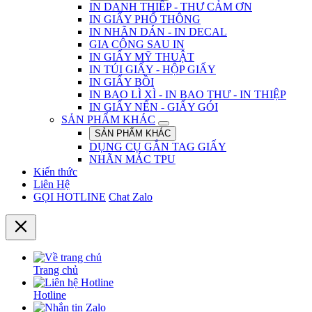
IN DANH THIẾP - THƯ CẢM ƠN
IN GIẤY PHỔ THÔNG
IN NHÃN DÁN - IN DECAL
GIA CÔNG SAU IN
IN GIẤY MỸ THUẬT
IN TÚI GIẤY - HỘP GIẤY
IN GIẤY BỒI
IN BAO LÌ XÌ - IN BAO THƯ - IN THIỆP
IN GIẤY NẾN - GIẤY GÓI
SẢN PHẨM KHÁC
SẢN PHẨM KHÁC
DỤNG CỤ GẮN TAG GIẤY
NHÃN MÁC TPU
Kiến thức
Liên Hệ
GỌI HOTLINE
Chat Zalo
Trang chủ
Hotline