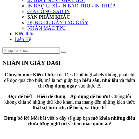
IN GIẤY NẾN - GIẤY GÓI
IN BAO LÌ XÌ - IN BAO THƯ - IN THIỆP
GIA CÔNG SAU IN
SẢN PHẨM KHÁC
DỤNG CỤ GẮN TAG GIẤY
NHÃN MÁC TPU
Kiến thức
Liên Hệ
NHÃN IN GIẤY DA6I
Chuyên mục Kiến Thức
của Des ClothingLabels không phải chỉ
để đọc qua cho biết, mà là nơi giúp bạn
hiểu sâu, nhớ lâu
và thậm
chí
ứng dụng ngay
vào thực tế.
Đọc để biết – Hiểu để dùng – Áp dụng để tối ưu
! Chúng tôi
không chia sẻ những thứ khô khan, mà mang đến những kiến thức
thật sự hữu ích, dễ hiểu, và thực tế
.
Đừng bỏ lỡ!
Mỗi bài viết ở đây sẽ giúp bạn
mở khóa những điều
chưa từng nghĩ tới
về
tem mác quần áo
!