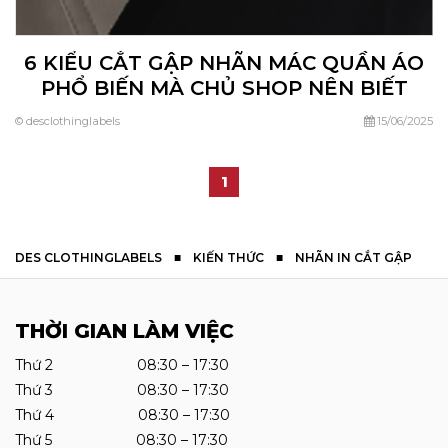
6 KIỂU CẮT GẬP NHÃN MÁC QUẦN ÁO
PHỔ BIẾN MÀ CHỦ SHOP NÊN BIẾT
© desclothinglabels
15/06/2025
1
DES CLOTHINGLABELS
■
KIẾN THỨC
■
NHÃN IN CẮT GẬP
THỜI GIAN LÀM VIỆC
Thứ 2 08:30 – 17:30
Thứ 3 08:30 – 17:30
Thứ 4 08:30 – 17:30
Thứ 5 08:30 – 17:30