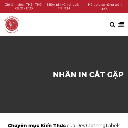
TRANG CHỦ
Giờ làm việc : TH2 - TH7
Miễn phí vận chuyển
Hỗ trợ giao hàng toàn
| 08:30 - 17:30
TP.HCM
quốc
DANH MỤC SẢN PHẨM
KIẾN THỨC
LIÊN HỆ
GỌI HOTLINE
NHÃN IN CẮT GẬP
CHAT ZALO
Chuyên mục Kiến Thức
của Des ClothingLabels