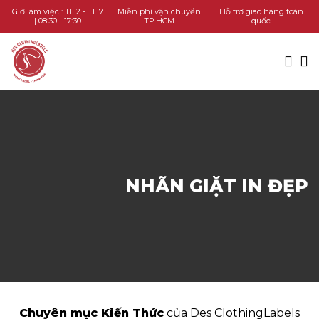
TRANG CHỦ
Giờ làm việc : TH2 - TH7
Miễn phí vận chuyển
Hỗ trợ giao hàng toàn
| 08:30 - 17:30
TP.HCM
quốc
DANH MỤC SẢN PHẨM
KIẾN THỨC
LIÊN HỆ
GỌI HOTLINE
NHÃN GIẶT IN ĐẸP
CHAT ZALO
Chuyên mục Kiến Thức
của Des ClothingLabels