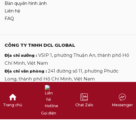
Bản quyền hình ảnh
Liên hệ
FAQ
CÔNG TY TNHH DCL GLOBAL
VSIP 1, phường Thuận An, thành phố Hồ
Địa chỉ xưởng :
Chí Minh, Việt Nam
241 đường số 11, phường Phước
Địa chỉ văn phòng :
Long, thành phố Hồ Chí Minh, Việt Nam
0 3 1 6 2 7 2 8 7 4 do Cục Cảnh Sát cấp mới
Mã số thuế :
ngày 26/05/2022
0 9 0 9 0 9 2 7 0 6
Hotline :
Trang chủ
Chat Zalo
Messenger
desclothinglabels@gmail.com
Email :
Gọi điện
Copyright by DES CLOTHINGLABELS