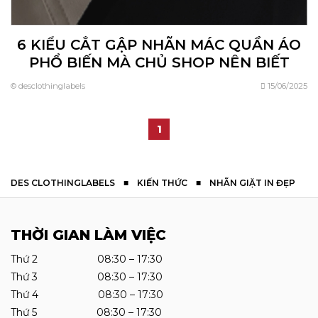
6 KIỂU CẮT GẬP NHÃN MÁC QUẦN ÁO
PHỔ BIẾN MÀ CHỦ SHOP NÊN BIẾT
© desclothinglabels
15/06/2025
1
DES CLOTHINGLABELS
■
KIẾN THỨC
■
NHÃN GIẶT IN ĐẸP
THỜI GIAN LÀM VIỆC
Thứ 2 08:30 – 17:30
Thứ 3 08:30 – 17:30
Thứ 4 08:30 – 17:30
Thứ 5 08:30 – 17:30