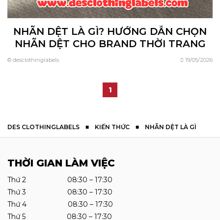
NHÃN DỆT LÀ GÌ? HƯỚNG DẪN CHỌN
NHÃN DỆT CHO BRAND THỜI TRANG
© desclothinglabels
19/05/2026
1
DES CLOTHINGLABELS
■
KIẾN THỨC
■
NHÃN DỆT LÀ GÌ
THỜI GIAN LÀM VIỆC
Thứ 2 08:30 – 17:30
Thứ 3 08:30 – 17:30
Thứ 4 08:30 – 17:30
Thứ 5 08:30 – 17:30