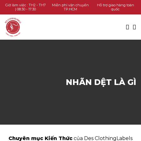
TRANG CHỦ
Giờ làm việc : TH2 - TH7
Miễn phí vận chuyển
Hỗ trợ giao hàng toàn
| 08:30 - 17:30
TP.HCM
quốc
DANH MỤC SẢN PHẨM
KIẾN THỨC
LIÊN HỆ
GỌI HOTLINE
NHÃN DỆT LÀ GÌ
CHAT ZALO
Chuyên mục Kiến Thức
của Des ClothingLabels