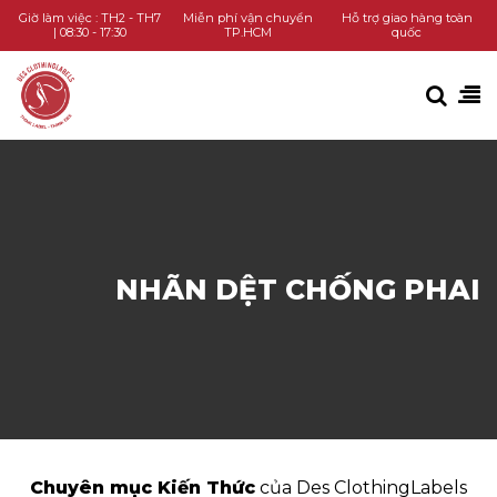
TRANG CHỦ
Giờ làm việc : TH2 - TH7
Miễn phí vận chuyển
Hỗ trợ giao hàng toàn
| 08:30 - 17:30
TP.HCM
quốc
DANH MỤC SẢN PHẨM
KIẾN THỨC
LIÊN HỆ
GỌI HOTLINE
NHÃN DỆT CHỐNG PHAI
CHAT ZALO
Chuyên mục Kiến Thức
của Des ClothingLabels