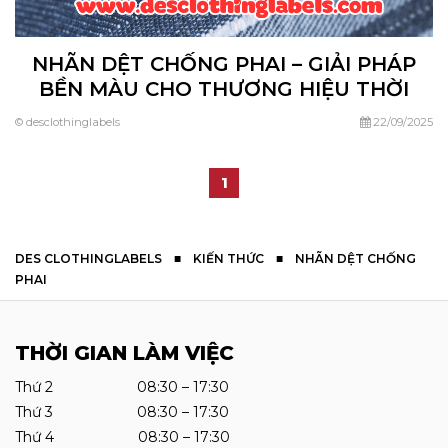
NHÃN DỆT CHỐNG PHAI – GIẢI PHÁP
BỀN MÀU CHO THƯƠNG HIỆU THỜI
TRANG
© desclothinglabels
22/09/2025
1
DES CLOTHINGLABELS
■
KIẾN THỨC
■
NHÃN DỆT CHỐNG
PHAI
THỜI GIAN LÀM VIỆC
Thứ 2 08:30 – 17:30
Thứ 3 08:30 – 17:30
Thứ 4 08:30 – 17:30