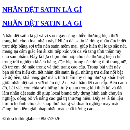
NHÃN DỆT SATIN LÀ GÌ
NHÃN DỆT SATIN LÀ GÌ
Nhãn dệt satin là gì và vì sao ngày càng nhiều thương hiệu thời
trang lựa chọn loại nhãn này? Nhãn dệt satin là dòng nhãn được dệt
trực tiếp bằng sợi trên nền satin mềm mại, giúp hiển thị logo sắc nét,
mang lại cảm giác êm ái khi tiếp xúc với da và tăng tính thẩm mỹ
cho sản phẩm. Đây là lựa chọn phù hợp cho các thương hiệu chú
trọng trải nghiệm khách hàng, đặc biệt trong các dòng thời trang nữ,
đồ trẻ em, đồ mặc trong và thời trang cao cấp. Trong bài viết này,
bạn sẽ tìm hiểu chi tiết nhãn dệt satin là gì, những ưu điểm nổi bật
về độ bền, khả năng giữ màu, tính thẩm mỹ cũng như sự khác biệt
giữa nhãn dệt satin với nhãn dệt 2 da và nhãn dệt cao cấp. Bên cạnh
đó, bài viết còn chia sẻ những lưu ý quan trọng khi thiết kế và đặt
làm nhãn dệt satin để giúp local brand xây dựng hình ảnh chuyên
nghiệp, đồng bộ và nâng cao giá trị thương hiệu. Đây sẽ là tài liệu
hữu ích dành cho các shop thời trang và doanh nghiệp may mặc
đang tìm kiếm giải pháp nhãn mác chất lượng cao.
© desclothinglabels
08/07/2026