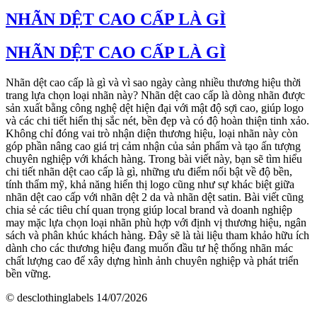
NHÃN DỆT CAO CẤP LÀ GÌ
NHÃN DỆT CAO CẤP LÀ GÌ
Nhãn dệt cao cấp là gì và vì sao ngày càng nhiều thương hiệu thời
trang lựa chọn loại nhãn này? Nhãn dệt cao cấp là dòng nhãn được
sản xuất bằng công nghệ dệt hiện đại với mật độ sợi cao, giúp logo
và các chi tiết hiển thị sắc nét, bền đẹp và có độ hoàn thiện tinh xảo.
Không chỉ đóng vai trò nhận diện thương hiệu, loại nhãn này còn
góp phần nâng cao giá trị cảm nhận của sản phẩm và tạo ấn tượng
chuyên nghiệp với khách hàng. Trong bài viết này, bạn sẽ tìm hiểu
chi tiết nhãn dệt cao cấp là gì, những ưu điểm nổi bật về độ bền,
tính thẩm mỹ, khả năng hiển thị logo cũng như sự khác biệt giữa
nhãn dệt cao cấp với nhãn dệt 2 da và nhãn dệt satin. Bài viết cũng
chia sẻ các tiêu chí quan trọng giúp local brand và doanh nghiệp
may mặc lựa chọn loại nhãn phù hợp với định vị thương hiệu, ngân
sách và phân khúc khách hàng. Đây sẽ là tài liệu tham khảo hữu ích
dành cho các thương hiệu đang muốn đầu tư hệ thống nhãn mác
chất lượng cao để xây dựng hình ảnh chuyên nghiệp và phát triển
bền vững.
© desclothinglabels
14/07/2026