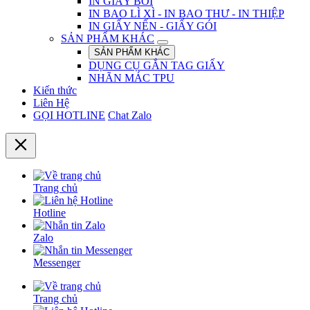
IN GIẤY BỒI
IN BAO LÌ XÌ - IN BAO THƯ - IN THIỆP
IN GIẤY NẾN - GIẤY GÓI
SẢN PHẨM KHÁC
SẢN PHẨM KHÁC
DỤNG CỤ GẮN TAG GIẤY
NHÃN MÁC TPU
Kiến thức
Liên Hệ
GỌI HOTLINE
Chat Zalo
Trang chủ
Hotline
Zalo
Messenger
Trang chủ