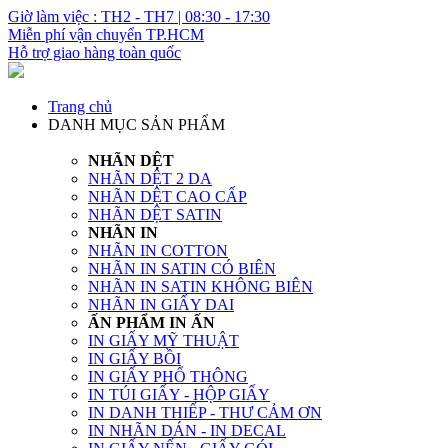
Giờ làm việc : TH2 - TH7 | 08:30 - 17:30
Miễn phí vận chuyển TP.HCM
Hỗ trợ giao hàng toàn quốc
Trang chủ
DANH MỤC SẢN PHẨM
NHÃN DỆT
NHÃN DỆT 2 DA
NHÃN DỆT CAO CẤP
NHÃN DỆT SATIN
NHÃN IN
NHÃN IN COTTON
NHÃN IN SATIN CÓ BIÊN
NHÃN IN SATIN KHÔNG BIÊN
NHÃN IN GIẤY DAI
ẤN PHẨM IN ẤN
IN GIẤY MỸ THUẬT
IN GIẤY BỒI
IN GIẤY PHỔ THÔNG
IN TÚI GIẤY - HỘP GIẤY
IN DANH THIẾP - THƯ CẢM ƠN
IN NHÃN DÁN - IN DECAL