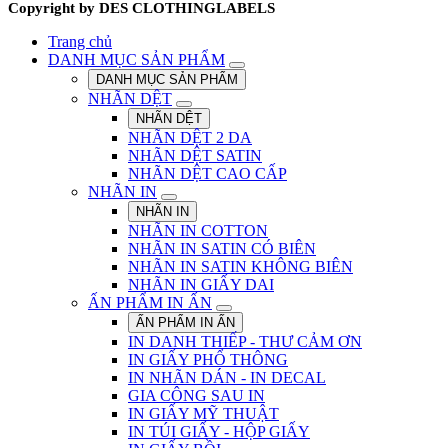
Copyright by DES CLOTHINGLABELS
Trang chủ
DANH MỤC SẢN PHẨM
DANH MỤC SẢN PHẨM
NHÃN DỆT
NHÃN DỆT
NHÃN DỆT 2 DA
NHÃN DỆT SATIN
NHÃN DỆT CAO CẤP
NHÃN IN
NHÃN IN
NHÃN IN COTTON
NHÃN IN SATIN CÓ BIÊN
NHÃN IN SATIN KHÔNG BIÊN
NHÃN IN GIẤY DAI
ẤN PHẨM IN ẤN
ẤN PHẨM IN ẤN
IN DANH THIẾP - THƯ CẢM ƠN
IN GIẤY PHỔ THÔNG
IN NHÃN DÁN - IN DECAL
GIA CÔNG SAU IN
IN GIẤY MỸ THUẬT
IN TÚI GIẤY - HỘP GIẤY