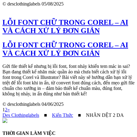
© desclothinglabels
05/08/2025
LỖI FONT CHỮ TRONG COREL – AI
VÀ CÁCH XỬ LÝ ĐƠN GIẢN
LỖI FONT CHỮ TRONG COREL – AI
VÀ CÁCH XỬ LÝ ĐƠN GIẢN
Gửi file thiết kế nhưng bị lỗi font, font nhảy khiến tem mác in sai?
Bạn đang thiết kế nhãn mác quần áo mà chưa biết cách xử lý lỗi
font trong Corel và Illustrator? Bài viết này sẽ hướng dẫn bạn xử lý
triệt để lỗi font khi in ấn, từ convert font đúng cách, đến mẹo gửi file
chuẩn cho xưởng in – đảm bảo thiết kế chuẩn màu, đúng font,
không bị nhảy, in ấn đúng như bản thiết kế!
© desclothinglabels
04/06/2025
1
2
»
Des Clothinglabels
■
Kiến Thức
■
NHÃN DỆT 2 DA
THỜI GIAN LÀM VIỆC