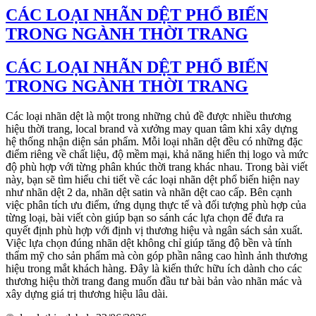
CÁC LOẠI NHÃN DỆT PHỔ BIẾN
TRONG NGÀNH THỜI TRANG
CÁC LOẠI NHÃN DỆT PHỔ BIẾN
TRONG NGÀNH THỜI TRANG
Các loại nhãn dệt là một trong những chủ đề được nhiều thương
hiệu thời trang, local brand và xưởng may quan tâm khi xây dựng
hệ thống nhận diện sản phẩm. Mỗi loại nhãn dệt đều có những đặc
điểm riêng về chất liệu, độ mềm mại, khả năng hiển thị logo và mức
độ phù hợp với từng phân khúc thời trang khác nhau. Trong bài viết
này, bạn sẽ tìm hiểu chi tiết về các loại nhãn dệt phổ biến hiện nay
như nhãn dệt 2 da, nhãn dệt satin và nhãn dệt cao cấp. Bên cạnh
việc phân tích ưu điểm, ứng dụng thực tế và đối tượng phù hợp của
từng loại, bài viết còn giúp bạn so sánh các lựa chọn để đưa ra
quyết định phù hợp với định vị thương hiệu và ngân sách sản xuất.
Việc lựa chọn đúng nhãn dệt không chỉ giúp tăng độ bền và tính
thẩm mỹ cho sản phẩm mà còn góp phần nâng cao hình ảnh thương
hiệu trong mắt khách hàng. Đây là kiến thức hữu ích dành cho các
thương hiệu thời trang đang muốn đầu tư bài bản vào nhãn mác và
xây dựng giá trị thương hiệu lâu dài.