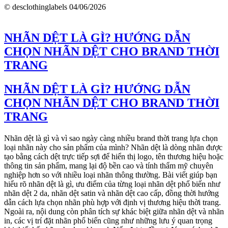
© desclothinglabels
04/06/2026
NHÃN DỆT LÀ GÌ? HƯỚNG DẪN
CHỌN NHÃN DỆT CHO BRAND THỜI
TRANG
NHÃN DỆT LÀ GÌ? HƯỚNG DẪN
CHỌN NHÃN DỆT CHO BRAND THỜI
TRANG
Nhãn dệt là gì và vì sao ngày càng nhiều brand thời trang lựa chọn
loại nhãn này cho sản phẩm của mình? Nhãn dệt là dòng nhãn được
tạo bằng cách dệt trực tiếp sợi để hiển thị logo, tên thương hiệu hoặc
thông tin sản phẩm, mang lại độ bền cao và tính thẩm mỹ chuyên
nghiệp hơn so với nhiều loại nhãn thông thường. Bài viết giúp bạn
hiểu rõ nhãn dệt là gì, ưu điểm của từng loại nhãn dệt phổ biến như
nhãn dệt 2 da, nhãn dệt satin và nhãn dệt cao cấp, đồng thời hướng
dẫn cách lựa chọn nhãn phù hợp với định vị thương hiệu thời trang.
Ngoài ra, nội dung còn phân tích sự khác biệt giữa nhãn dệt và nhãn
in, các vị trí đặt nhãn phổ biến cũng như những lưu ý quan trọng