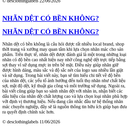
© desclothinglabels
22/06/2026
NHÃN DỆT CÓ BỀN KHÔNG?
NHÃN DỆT CÓ BỀN KHÔNG?
Nhãn dệt có bền không là câu hỏi được rất nhiều local brand, shop
thời trang và xưởng may quan tâm khi lựa chọn nhãn mác cho sản
phẩm. Trên thực tế, nhãn dệt được đánh giá là một trong những loại
nhãn có độ bền cao nhất hiện nay nhờ công nghệ dệt trực tiếp bằng
sợi thay vì sử dụng mực in trên bề mặt. Điều này giúp nhãn giữ
được hình dáng, màu sắc và độ sắc nét của logo sau nhiều lần giặt
và sử dụng. Trong bài viết này, bạn sẽ tìm hiểu chi tiết về độ bền
của nhãn dệt, các yếu tố ảnh hưởng đến tuổi thọ nhãn như chất liệu
sợi, mật độ dệt, kỹ thuật gia công và môi trường sử dụng. Ngoài ra,
bài viết cũng giúp bạn so sánh nhãn dệt với nhãn in, nhận biết các
dấu hiệu của nhãn dệt chất lượng cao và lựa chọn loại nhãn phù hợp
với định vị thương hiệu. Nếu đang cân nhắc đầu tư hệ thống nhãn
mác chuyên nghiệp, đây sẽ là nguồn thông tin hữu ích giúp bạn đưa
ra quyết định chính xác hơn.
© desclothinglabels
11/06/2026