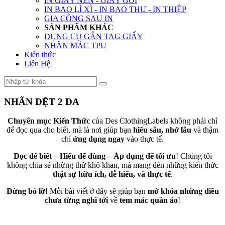
IN GIẤY NẾN - GIẤY GÓI
IN BAO LÌ XÌ - IN BAO THƯ - IN THIỆP
GIA CÔNG SAU IN
SẢN PHẨM KHÁC
DỤNG CỤ GẮN TAG GIẤY
NHÃN MÁC TPU
Kiến thức
Liên Hệ
NHÃN DỆT 2 DA
Chuyên mục Kiến Thức
của Des ClothingLabels không phải chỉ
để đọc qua cho biết, mà là nơi giúp bạn
hiểu sâu, nhớ lâu
và thậm
chí
ứng dụng ngay
vào thực tế.
Đọc để biết – Hiểu để dùng – Áp dụng để tối ưu
! Chúng tôi
không chia sẻ những thứ khô khan, mà mang đến những kiến thức
thật sự hữu ích, dễ hiểu, và thực tế
.
Đừng bỏ lỡ!
Mỗi bài viết ở đây sẽ giúp bạn
mở khóa những điều
chưa từng nghĩ tới
về
tem mác quần áo
!