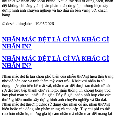
khi thiết kế nhãn cho local brand. Nếu được đầu tư đúng cách, nhãn
dệt không chỉ tăng giá trị sản phẩm mà còn giúp thương hiệu xây
dựng hình ảnh chuyên nghiệp và tạo dấu ấn bền vững với khách
hàng.
© desclothinglabels
19/05/2026
NHÃN MÁC DỆT LÀ GÌ VÀ KHÁC GÌ
NHÃN IN?
NHÃN MÁC DỆT LÀ GÌ VÀ KHÁC GÌ
NHÃN IN?
Nhãn mác dệt là lựa chọn phổ biến của nhiều thương hiệu thời trang
nhờ độ bền cao và tính thẩm mỹ vượt trội. Khác với nhãn in sử
dụng mực phủ trên bề mặt vải, nhãn mác dệt được tạo thành từ các
sợi dệt trực tiếp thành chữ và logo, giúp thông tin không bong tróc
hay phai màu sau nhiều lần giặt. Đây là giải pháp phù hợp cho các
thương hiệu muốn xây dựng hình ảnh chuyên nghiệp và lâu dài.
Nhãn mác dệt thường được sử dụng cho nhãn cổ áo, nhãn thương
hiệu hoặc các dòng sản phẩm trung và cao cấp. Tuy chi phí có thể
cao hơn nhãn in, nhưng giá trị cảm nhận mà nhãn mác dệt mang lại