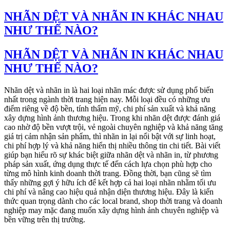
NHÃN DỆT VÀ NHÃN IN KHÁC NHAU
NHƯ THẾ NÀO?
NHÃN DỆT VÀ NHÃN IN KHÁC NHAU
NHƯ THẾ NÀO?
Nhãn dệt và nhãn in là hai loại nhãn mác được sử dụng phổ biến
nhất trong ngành thời trang hiện nay. Mỗi loại đều có những ưu
điểm riêng về độ bền, tính thẩm mỹ, chi phí sản xuất và khả năng
xây dựng hình ảnh thương hiệu. Trong khi nhãn dệt được đánh giá
cao nhờ độ bền vượt trội, vẻ ngoài chuyên nghiệp và khả năng tăng
giá trị cảm nhận sản phẩm, thì nhãn in lại nổi bật với sự linh hoạt,
chi phí hợp lý và khả năng hiển thị nhiều thông tin chi tiết. Bài viết
giúp bạn hiểu rõ sự khác biệt giữa nhãn dệt và nhãn in, từ phương
pháp sản xuất, ứng dụng thực tế đến cách lựa chọn phù hợp cho
từng mô hình kinh doanh thời trang. Đồng thời, bạn cũng sẽ tìm
thấy những gợi ý hữu ích để kết hợp cả hai loại nhãn nhằm tối ưu
chi phí và nâng cao hiệu quả nhận diện thương hiệu. Đây là kiến
thức quan trọng dành cho các local brand, shop thời trang và doanh
nghiệp may mặc đang muốn xây dựng hình ảnh chuyên nghiệp và
bền vững trên thị trường.