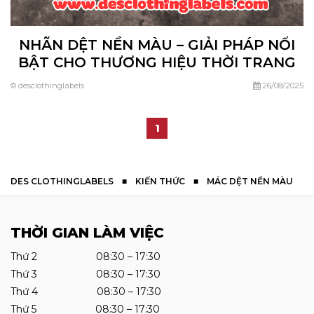
NHÃN DỆT NỀN MÀU – GIẢI PHÁP NỔI
BẬT CHO THƯƠNG HIỆU THỜI TRANG
CỦA BẠN
© desclothinglabels
26/08/2025
1
DES CLOTHINGLABELS
■
KIẾN THỨC
■
MÁC DỆT NỀN MÀU
THỜI GIAN LÀM VIỆC
Thứ 2 08:30 – 17:30
Thứ 3 08:30 – 17:30
Thứ 4 08:30 – 17:30
Thứ 5 08:30 – 17:30