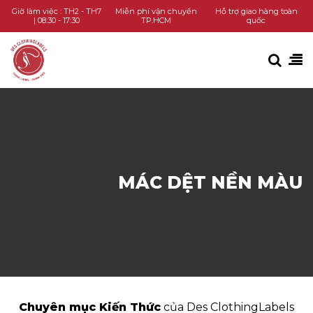
TRANG CHỦ
Giờ làm việc : TH2 - TH7
Miễn phí vận chuyển
Hỗ trợ giao hàng toàn
| 08:30 - 17:30
TP.HCM
quốc
DANH MỤC SẢN PHẨM
KIẾN THỨC
LIÊN HỆ
GỌI HOTLINE
MÁC DỆT NỀN MÀU
CHAT ZALO
Chuyên mục Kiến Thức
của Des ClothingLabels