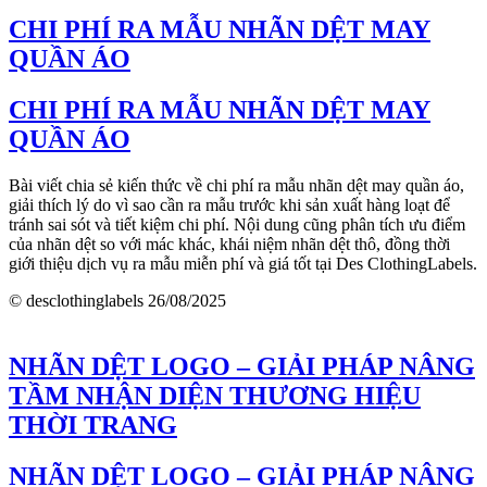
CHI PHÍ RA MẪU NHÃN DỆT MAY
QUẦN ÁO
CHI PHÍ RA MẪU NHÃN DỆT MAY
QUẦN ÁO
Bài viết chia sẻ kiến thức về chi phí ra mẫu nhãn dệt may quần áo,
giải thích lý do vì sao cần ra mẫu trước khi sản xuất hàng loạt để
tránh sai sót và tiết kiệm chi phí. Nội dung cũng phân tích ưu điểm
của nhãn dệt so với mác khác, khái niệm nhãn dệt thô, đồng thời
giới thiệu dịch vụ ra mẫu miễn phí và giá tốt tại Des ClothingLabels.
© desclothinglabels
26/08/2025
NHÃN DỆT LOGO – GIẢI PHÁP NÂNG
TẦM NHẬN DIỆN THƯƠNG HIỆU
THỜI TRANG
NHÃN DỆT LOGO – GIẢI PHÁP NÂNG