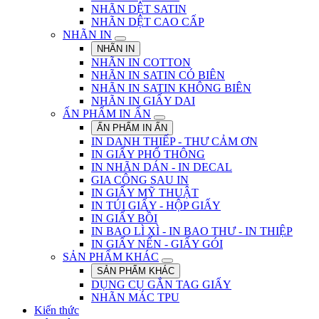
NHÃN DỆT SATIN
NHÃN DỆT CAO CẤP
NHÃN IN
NHÃN IN
NHÃN IN COTTON
NHÃN IN SATIN CÓ BIÊN
NHÃN IN SATIN KHÔNG BIÊN
NHÃN IN GIẤY DAI
ẤN PHẨM IN ẤN
ẤN PHẨM IN ẤN
IN DANH THIẾP - THƯ CẢM ƠN
IN GIẤY PHỔ THÔNG
IN NHÃN DÁN - IN DECAL
GIA CÔNG SAU IN
IN GIẤY MỸ THUẬT
IN TÚI GIẤY - HỘP GIẤY
IN GIẤY BỒI
IN BAO LÌ XÌ - IN BAO THƯ - IN THIỆP
IN GIẤY NẾN - GIẤY GÓI
SẢN PHẨM KHÁC
SẢN PHẨM KHÁC
DỤNG CỤ GẮN TAG GIẤY
NHÃN MÁC TPU
Kiến thức