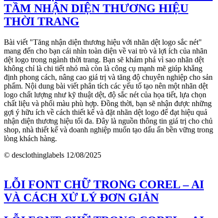
TẦM NHẬN DIỆN THƯƠNG HIỆU
THỜI TRANG
Bài viết "Tăng nhận diện thương hiệu với nhãn dệt logo sắc nét"
mang đến cho bạn cái nhìn toàn diện về vai trò và lợi ích của nhãn
dệt logo trong ngành thời trang. Bạn sẽ khám phá vì sao nhãn dệt
không chỉ là chi tiết nhỏ mà còn là công cụ mạnh mẽ giúp khẳng
định phong cách, nâng cao giá trị và tăng độ chuyên nghiệp cho sản
phẩm. Nội dung bài viết phân tích các yếu tố tạo nên một nhãn dệt
logo chất lượng như kỹ thuật dệt, độ sắc nét của họa tiết, lựa chọn
chất liệu và phối màu phù hợp. Đồng thời, bạn sẽ nhận được những
gợi ý hữu ích về cách thiết kế và đặt nhãn dệt logo để đạt hiệu quả
nhận diện thương hiệu tối đa. Đây là nguồn thông tin giá trị cho chủ
shop, nhà thiết kế và doanh nghiệp muốn tạo dấu ấn bền vững trong
lòng khách hàng.
© desclothinglabels
12/08/2025
LỖI FONT CHỮ TRONG COREL – AI
VÀ CÁCH XỬ LÝ ĐƠN GIẢN