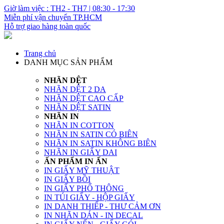
Giờ làm việc : TH2 - TH7 | 08:30 - 17:30
Miễn phí vận chuyển TP.HCM
Hỗ trợ giao hàng toàn quốc
Trang chủ
DANH MỤC SẢN PHẨM
NHÃN DỆT
NHÃN DỆT 2 DA
NHÃN DỆT CAO CẤP
NHÃN DỆT SATIN
NHÃN IN
NHÃN IN COTTON
NHÃN IN SATIN CÓ BIÊN
NHÃN IN SATIN KHÔNG BIÊN
NHÃN IN GIẤY DAI
ẤN PHẨM IN ẤN
IN GIẤY MỸ THUẬT
IN GIẤY BỒI
IN GIẤY PHỔ THÔNG
IN TÚI GIẤY - HỘP GIẤY
IN DANH THIẾP - THƯ CẢM ƠN
IN NHÃN DÁN - IN DECAL