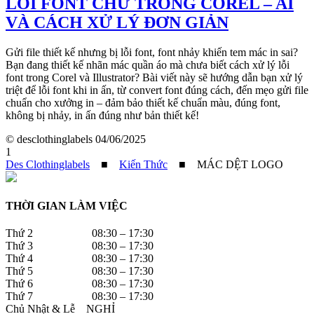
LỖI FONT CHỮ TRONG COREL – AI
VÀ CÁCH XỬ LÝ ĐƠN GIẢN
Gửi file thiết kế nhưng bị lỗi font, font nhảy khiến tem mác in sai?
Bạn đang thiết kế nhãn mác quần áo mà chưa biết cách xử lý lỗi
font trong Corel và Illustrator? Bài viết này sẽ hướng dẫn bạn xử lý
triệt để lỗi font khi in ấn, từ convert font đúng cách, đến mẹo gửi file
chuẩn cho xưởng in – đảm bảo thiết kế chuẩn màu, đúng font,
không bị nhảy, in ấn đúng như bản thiết kế!
© desclothinglabels
04/06/2025
1
Des Clothinglabels
■
Kiến Thức
■
MÁC DỆT LOGO
THỜI GIAN LÀM VIỆC
Thứ 2 08:30 – 17:30
Thứ 3 08:30 – 17:30
Thứ 4 08:30 – 17:30
Thứ 5 08:30 – 17:30
Thứ 6 08:30 – 17:30
Thứ 7 08:30 – 17:30
Chủ Nhật & Lễ NGHỈ