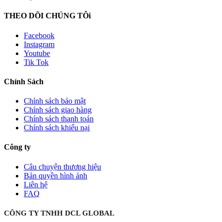
THEO DÕI CHÚNG TÔi
Facebook
Instagram
Youtube
Tik Tok
Chính Sách
Chính sách bảo mật
Chính sách giao hàng
Chính sách thanh toán
Chính sách khiếu nại
Công ty
Câu chuyện thương hiệu
Bản quyền hình ảnh
Liên hệ
FAQ
CÔNG TY TNHH DCL GLOBAL