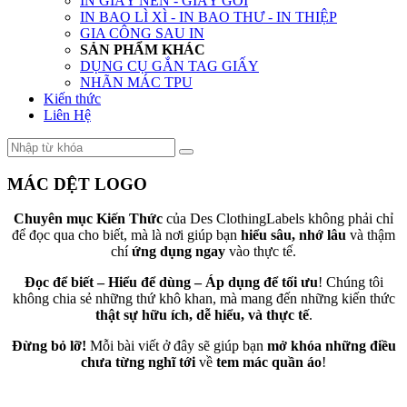
IN GIẤY NẾN - GIẤY GÓI
IN BAO LÌ XÌ - IN BAO THƯ - IN THIỆP
GIA CÔNG SAU IN
SẢN PHẨM KHÁC
DỤNG CỤ GẮN TAG GIẤY
NHÃN MÁC TPU
Kiến thức
Liên Hệ
MÁC DỆT LOGO
Chuyên mục Kiến Thức
của Des ClothingLabels không phải chỉ
để đọc qua cho biết, mà là nơi giúp bạn
hiểu sâu, nhớ lâu
và thậm
chí
ứng dụng ngay
vào thực tế.
Đọc để biết – Hiểu để dùng – Áp dụng để tối ưu
! Chúng tôi
không chia sẻ những thứ khô khan, mà mang đến những kiến thức
thật sự hữu ích, dễ hiểu, và thực tế
.
Đừng bỏ lỡ!
Mỗi bài viết ở đây sẽ giúp bạn
mở khóa những điều
chưa từng nghĩ tới
về
tem mác quần áo
!