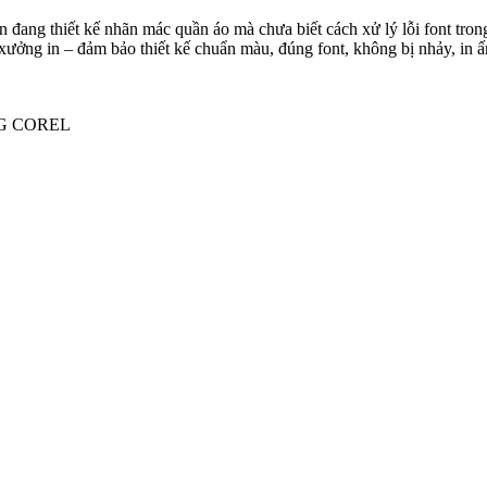
ạn đang thiết kế nhãn mác quần áo mà chưa biết cách xử lý lỗi font trong 
o xưởng in – đảm bảo thiết kế chuẩn màu, đúng font, không bị nhảy, in ấ
G COREL