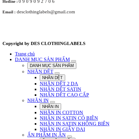
0 9 0 9 0 9 2 7 0 6
Hotline :
desclothinglabels@gmail.com
Email :
Copyright by DES CLOTHINGLABELS
Trang chủ
DANH MỤC SẢN PHẨM
DANH MỤC SẢN PHẨM
NHÃN DỆT
NHÃN DỆT
NHÃN DỆT 2 DA
NHÃN DỆT SATIN
NHÃN DỆT CAO CẤP
NHÃN IN
NHÃN IN
NHÃN IN COTTON
NHÃN IN SATIN CÓ BIÊN
NHÃN IN SATIN KHÔNG BIÊN
NHÃN IN GIẤY DAI
ẤN PHẨM IN ẤN