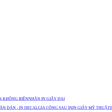
IN KHÔNG BIÊN
NHÃN IN GIẤY DAI
ÃN DÁN - IN DECAL
GIA CÔNG SAU IN
IN GIẤY MỸ THUẬT