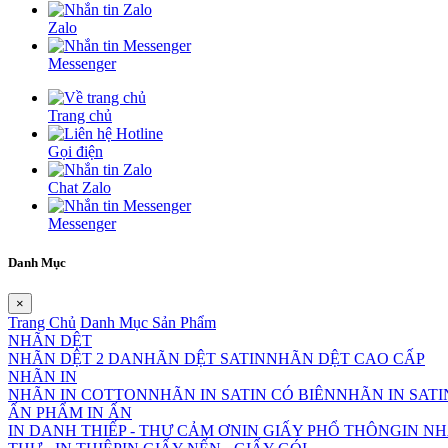
Zalo
Messenger
Trang chủ
Gọi điện
Chat Zalo
Messenger
Danh Mục
×
Trang Chủ
Danh Mục Sản Phẩm
NHÃN DỆT
NHÃN DỆT 2 DA
NHÃN DỆT SATIN
NHÃN DỆT CAO CẤP
NHÃN IN
NHÃN IN COTTON
NHÃN IN SATIN CÓ BIÊN
NHÃN IN SAT
ẤN PHẨM IN ẤN
IN DANH THIẾP - THƯ CẢM ƠN
IN GIẤY PHỔ THÔNG
IN NH