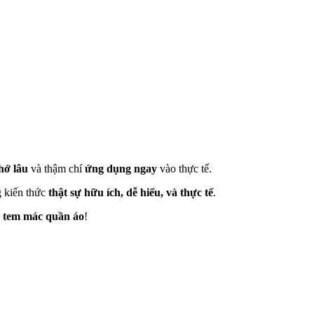
hớ lâu
và thậm chí
ứng dụng ngay
vào thực tế.
 kiến thức
thật sự hữu ích, dễ hiểu, và thực tế
.
tem mác quần áo
!