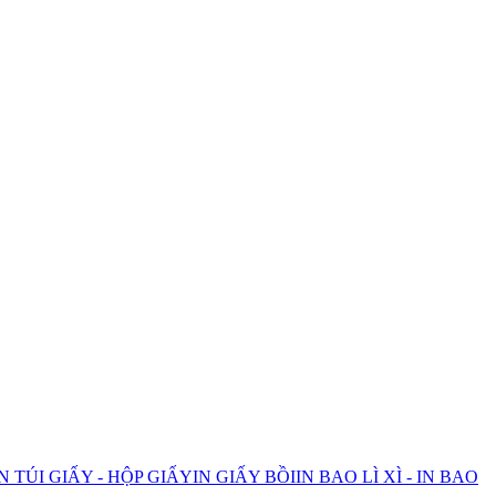
IN TÚI GIẤY - HỘP GIẤY
IN GIẤY BỒI
IN BAO LÌ XÌ - IN BAO