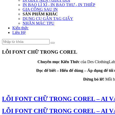
IN GIẤY NẾN - GIẤY GÓI
IN BAO LÌ XÌ - IN BAO THƯ - IN THIỆP
GIA CÔNG SAU IN
SẢN PHẨM KHÁC
DỤNG CỤ GẮN TAG GIẤY
NHÃN MÁC TPU
Kiến thức
Liên Hệ
LỖI FONT CHỮ TRONG COREL
Chuyên mục Kiến Thức
của Des ClothingLabe
Đọc để biết – Hiểu để dùng – Áp dụng để tối
Đừng bỏ lỡ!
Mỗi bà
LỖI FONT CHỮ TRONG COREL – AI V
LỖI FONT CHỮ TRONG COREL – AI V