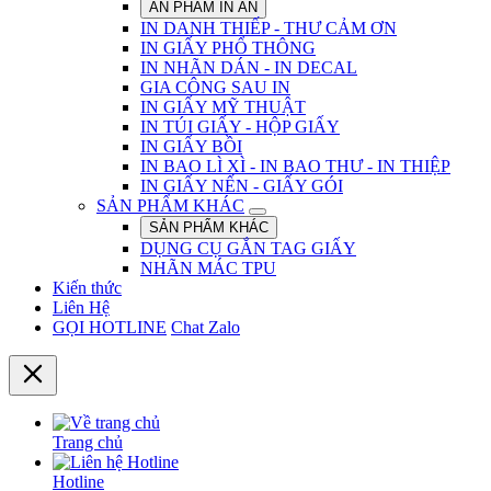
ẤN PHẨM IN ẤN
IN DANH THIẾP - THƯ CẢM ƠN
IN GIẤY PHỔ THÔNG
IN NHÃN DÁN - IN DECAL
GIA CÔNG SAU IN
IN GIẤY MỸ THUẬT
IN TÚI GIẤY - HỘP GIẤY
IN GIẤY BỒI
IN BAO LÌ XÌ - IN BAO THƯ - IN THIỆP
IN GIẤY NẾN - GIẤY GÓI
SẢN PHẨM KHÁC
SẢN PHẨM KHÁC
DỤNG CỤ GẮN TAG GIẤY
NHÃN MÁC TPU
Kiến thức
Liên Hệ
GỌI HOTLINE
Chat Zalo
Trang chủ
Hotline