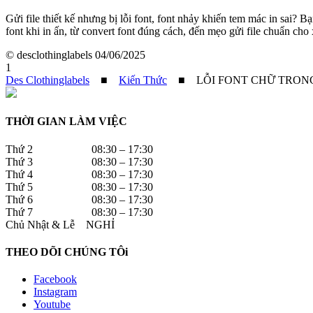
Gửi file thiết kế nhưng bị lỗi font, font nhảy khiến tem mác in sai? B
font khi in ấn, từ convert font đúng cách, đến mẹo gửi file chuẩn ch
© desclothinglabels
04/06/2025
1
Des Clothinglabels
■
Kiến Thức
■
LỖI FONT CHỮ TRON
THỜI GIAN LÀM VIỆC
Thứ 2 08:30 – 17:30
Thứ 3 08:30 – 17:30
Thứ 4 08:30 – 17:30
Thứ 5 08:30 – 17:30
Thứ 6 08:30 – 17:30
Thứ 7 08:30 – 17:30
Chủ Nhật & Lễ NGHỈ
THEO DÕI CHÚNG TÔi
Facebook
Instagram
Youtube