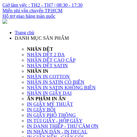
Giờ làm việc : TH2 - TH7 | 08:30 - 17:30
Miễn phí vận chuyển TP.HCM
Hỗ trợ giao hàng toàn quốc
Trang chủ
DANH MỤC SẢN PHẨM
NHÃN DỆT
NHÃN DỆT 2 DA
NHÃN DỆT CAO CẤP
NHÃN DỆT SATIN
NHÃN IN
NHÃN IN COTTON
NHÃN IN SATIN CÓ BIÊN
NHÃN IN SATIN KHÔNG BIÊN
NHÃN IN GIẤY DAI
ẤN PHẨM IN ẤN
IN GIẤY MỸ THUẬT
IN GIẤY BỒI
IN GIẤY PHỔ THÔNG
IN TÚI GIẤY - HỘP GIẤY
IN DANH THIẾP - THƯ CẢM ƠN
IN NHÃN DÁN - IN DECAL