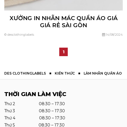
XƯỞNG IN NHÃN MÁC QUẦN ÁO GIÁ
GIÁ RẺ SÀI GÒN
© desclothinglabels
14/08/2024
1
DES CLOTHINGLABELS
■
KIẾN THỨC
■
LÀM NHÃN QUẦN ÁO
THỜI GIAN LÀM VIỆC
Thứ 2 08:30 – 17:30
Thứ 3 08:30 – 17:30
Thứ 4 08:30 – 17:30
Thứ 5 08:30 – 17:30