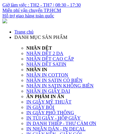
Giờ làm việc : TH2 - TH7 | 08:30 - 17:30
Miễn phí vận chuyển TP.HCM
Hỗ trợ giao hàng toàn quốc
Trang chủ
DANH MỤC SẢN PHẨM
NHÃN DỆT
NHÃN DỆT 2 DA
NHÃN DỆT CAO CẤP
NHÃN DỆT SATIN
NHÃN IN
NHÃN IN COTTON
NHÃN IN SATIN CÓ BIÊN
NHÃN IN SATIN KHÔNG BIÊN
NHÃN IN GIẤY DAI
ẤN PHẨM IN ẤN
IN GIẤY MỸ THUẬT
IN GIẤY BỒI
IN GIẤY PHỔ THÔNG
IN TÚI GIẤY - HỘP GIẤY
IN DANH THIẾP - THƯ CẢM ƠN
IN NHÃN DÁN - IN DECAL