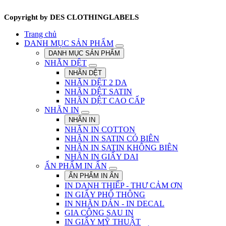
Copyright by DES CLOTHINGLABELS
Trang chủ
DANH MỤC SẢN PHẨM
DANH MỤC SẢN PHẨM
NHÃN DỆT
NHÃN DỆT
NHÃN DỆT 2 DA
NHÃN DỆT SATIN
NHÃN DỆT CAO CẤP
NHÃN IN
NHÃN IN
NHÃN IN COTTON
NHÃN IN SATIN CÓ BIÊN
NHÃN IN SATIN KHÔNG BIÊN
NHÃN IN GIẤY DAI
ẤN PHẨM IN ẤN
ẤN PHẨM IN ẤN
IN DANH THIẾP - THƯ CẢM ƠN
IN GIẤY PHỔ THÔNG
IN NHÃN DÁN - IN DECAL
GIA CÔNG SAU IN
IN GIẤY MỸ THUẬT