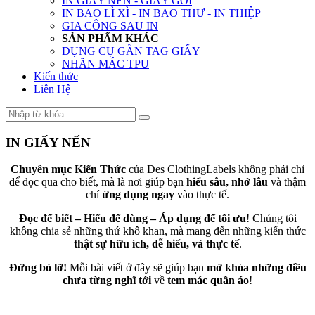
IN GIẤY NẾN - GIẤY GÓI
IN BAO LÌ XÌ - IN BAO THƯ - IN THIỆP
GIA CÔNG SAU IN
SẢN PHẨM KHÁC
DỤNG CỤ GẮN TAG GIẤY
NHÃN MÁC TPU
Kiến thức
Liên Hệ
IN GIẤY NẾN
Chuyên mục Kiến Thức
của Des ClothingLabels không phải chỉ
để đọc qua cho biết, mà là nơi giúp bạn
hiểu sâu, nhớ lâu
và thậm
chí
ứng dụng ngay
vào thực tế.
Đọc để biết – Hiểu để dùng – Áp dụng để tối ưu
! Chúng tôi
không chia sẻ những thứ khô khan, mà mang đến những kiến thức
thật sự hữu ích, dễ hiểu, và thực tế
.
Đừng bỏ lỡ!
Mỗi bài viết ở đây sẽ giúp bạn
mở khóa những điều
chưa từng nghĩ tới
về
tem mác quần áo
!