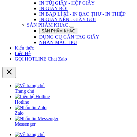
IN TÚI GIẤY - HỘP GIẤY
IN GIẤY BỒI
IN BAO LÌ XÌ - IN BAO THƯ - IN THIỆP
IN GIẤY NẾN - GIẤY GÓI
SẢN PHẨM KHÁC
SẢN PHẨM KHÁC
DỤNG CỤ GẮN TAG GIẤY
NHÃN MÁC TPU
Kiến thức
Liên Hệ
GỌI HOTLINE
Chat Zalo
Trang chủ
Hotline
Zalo
Messenger