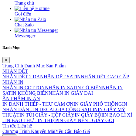
Trang chủ
Gọi điện
Chat Zalo
Messenger
Danh Mục
×
Trang Chủ
Danh Mục Sản Phẩm
NHÃN DỆT
NHÃN DỆT 2 DA
NHÃN DỆT SATIN
NHÃN DỆT CAO CẤP
NHÃN IN
NHÃN IN COTTON
NHÃN IN SATIN CÓ BIÊN
NHÃN IN
SATIN KHÔNG BIÊN
NHÃN IN GIẤY DAI
ẤN PHẨM IN ẤN
IN DANH THIẾP - THƯ CẢM ƠN
IN GIẤY PHỔ THÔNG
IN
NHÃN DÁN - IN DECAL
GIA CÔNG SAU IN
IN GIẤY MỸ
THUẬT
IN TÚI GIẤY - HỘP GIẤY
IN GIẤY BỒI
IN BAO LÌ XÌ
- IN BAO THƯ - IN THIỆP
IN GIẤY NẾN - GIẤY GÓI
Tin tức
Liên hệ
Chương Trình Khuyến Mãi
Yêu Cầu Báo Giá