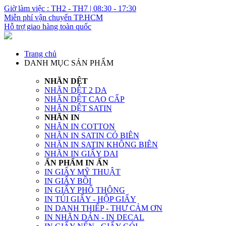
Giờ làm việc : TH2 - TH7 | 08:30 - 17:30
Miễn phí vận chuyển TP.HCM
Hỗ trợ giao hàng toàn quốc
Trang chủ
DANH MỤC SẢN PHẨM
NHÃN DỆT
NHÃN DỆT 2 DA
NHÃN DỆT CAO CẤP
NHÃN DỆT SATIN
NHÃN IN
NHÃN IN COTTON
NHÃN IN SATIN CÓ BIÊN
NHÃN IN SATIN KHÔNG BIÊN
NHÃN IN GIẤY DAI
ẤN PHẨM IN ẤN
IN GIẤY MỸ THUẬT
IN GIẤY BỒI
IN GIẤY PHỔ THÔNG
IN TÚI GIẤY - HỘP GIẤY
IN DANH THIẾP - THƯ CẢM ƠN
IN NHÃN DÁN - IN DECAL