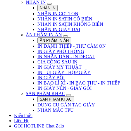
NHÃN IN
NHÃN IN
NHÃN IN COTTON
NHÃN IN SATIN CÓ BIÊN
NHÃN IN SATIN KHÔNG BIÊN
NHÃN IN GIẤY DAI
ẤN PHẨM IN ẤN
ẤN PHẨM IN ẤN
IN DANH THIẾP - THƯ CẢM ƠN
IN GIẤY PHỔ THÔNG
IN NHÃN DÁN - IN DECAL
GIA CÔNG SAU IN
IN GIẤY MỸ THUẬT
IN TÚI GIẤY - HỘP GIẤY
IN GIẤY BỒI
IN BAO LÌ XÌ - IN BAO THƯ - IN THIỆP
IN GIẤY NẾN - GIẤY GÓI
SẢN PHẨM KHÁC
SẢN PHẨM KHÁC
DỤNG CỤ GẮN TAG GIẤY
NHÃN MÁC TPU
Kiến thức
Liên Hệ
GỌI HOTLINE
Chat Zalo