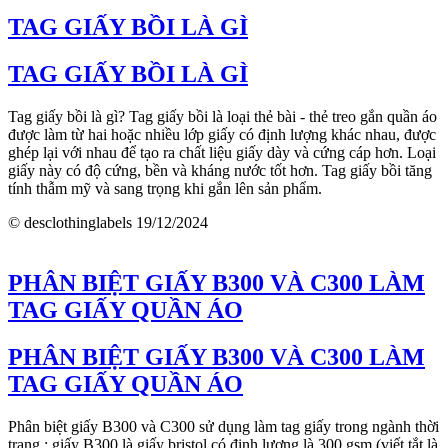
TAG GIẤY BỒI LÀ GÌ
TAG GIẤY BỒI LÀ GÌ
Tag giấy bồi là gì? Tag giấy bồi là loại thẻ bài - thẻ treo gắn quần áo
được làm từ hai hoặc nhiều lớp giấy có định lượng khác nhau, được
ghép lại với nhau để tạo ra chất liệu giấy dày và cứng cáp hơn. Loại
giấy này có độ cứng, bền và kháng nước tốt hơn. Tag giấy bồi tăng
tính thẫm mỹ và sang trọng khi gắn lên sản phẩm.
© desclothinglabels
19/12/2024
PHÂN BIỆT GIẤY B300 VÀ C300 LÀM
TAG GIẤY QUẦN ÁO
PHÂN BIỆT GIẤY B300 VÀ C300 LÀM
TAG GIẤY QUẦN ÁO
Phân biệt giấy B300 và C300 sử dụng làm tag giấy trong ngành thời
trang : giấy B300 là giấy bristol có định lượng là 300 gsm (viết tắt là