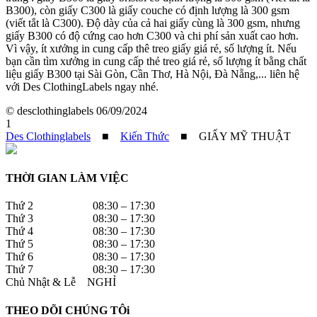
B300), còn giấy C300 là giấy couche có định lượng là 300 gsm
(viết tắt là C300). Độ dày của cả hai giấy cùng là 300 gsm, nhưng
giấy B300 có độ cứng cao hơn C300 và chi phí sản xuất cao hơn.
Vì vậy, ít xưởng in cung cấp thê treo giấy giá rẻ, số lượng ít. Nếu
bạn cần tìm xưởng in cung cấp thẻ treo giá rẻ, số lượng ít bằng chất
liệu giấy B300 tại Sài Gòn, Cần Thơ, Hà Nội, Đà Nẵng,... liên hệ
với Des ClothingLabels ngay nhé.
© desclothinglabels
06/09/2024
1
Des Clothinglabels
■
Kiến Thức
■
GIẤY MỸ THUẬT
THỜI GIAN LÀM VIỆC
Thứ 2 08:30 – 17:30
Thứ 3 08:30 – 17:30
Thứ 4 08:30 – 17:30
Thứ 5 08:30 – 17:30
Thứ 6 08:30 – 17:30
Thứ 7 08:30 – 17:30
Chủ Nhật & Lễ NGHỈ
THEO DÕI CHÚNG TÔi