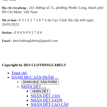
241 đường số 11, phường Phước Long, thành phố
Địa chỉ văn phòng :
Hồ Chí Minh, Việt Nam
0 3 1 6 2 7 2 8 7 4 do Cục Cảnh Sát cấp mới ngày
Mã số thuế :
26/05/2022
0 9 0 9 0 9 2 7 0 6
Hotline :
desclothinglabels@gmail.com
Email :
Copyright by DES CLOTHINGLABELS
Trang chủ
DANH MỤC SẢN PHẨM
DANH MỤC SẢN PHẨM
NHÃN DỆT
NHÃN DỆT
NHÃN DỆT 2 DA
NHÃN DỆT SATIN
NHÃN DỆT CAO CẤP