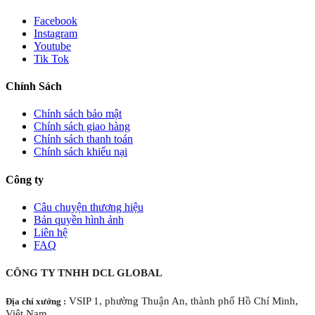
Facebook
Instagram
Youtube
Tik Tok
Chính Sách
Chính sách bảo mật
Chính sách giao hàng
Chính sách thanh toán
Chính sách khiếu nại
Công ty
Câu chuyện thương hiệu
Bản quyền hình ảnh
Liên hệ
FAQ
CÔNG TY TNHH DCL GLOBAL
VSIP 1, phường Thuận An, thành phố Hồ Chí Minh,
Địa chỉ xưởng :
Việt Nam