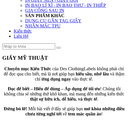
IN GIẤY NẾN - GIẤY GÓI
IN BAO LÌ XÌ - IN BAO THƯ - IN THIỆP
GIA CÔNG SAU IN
SẢN PHẨM KHÁC
DỤNG CỤ GẮN TAG GIẤY
NHÃN MÁC TPU
Kiến thức
Liên Hệ
GIẤY MỸ THUẬT
Chuyên mục Kiến Thức
của Des ClothingLabels không phải chỉ
để đọc qua cho biết, mà là nơi giúp bạn
hiểu sâu, nhớ lâu
và thậm
chí
ứng dụng ngay
vào thực tế.
Đọc để biết – Hiểu để dùng – Áp dụng để tối ưu
! Chúng tôi
không chia sẻ những thứ khô khan, mà mang đến những kiến thức
thật sự hữu ích, dễ hiểu, và thực tế
.
Đừng bỏ lỡ!
Mỗi bài viết ở đây sẽ giúp bạn
mở khóa những điều
chưa từng nghĩ tới
về
tem mác quần áo
!