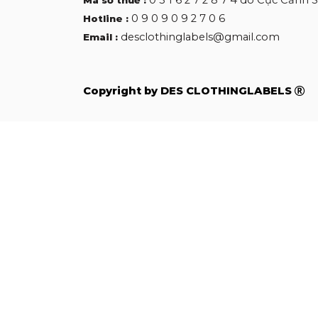
0 3 1 6 2 7 2 8 7 4 do Cục Cảnh
Mã số thuế :
0 9 0 9 0 9 2 7 0 6
Hotline :
desclothinglabels@gmail.com
Email :
Copyright by DES CLOTHINGLABELS