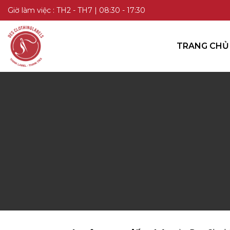
TRANG CHỦ
Giờ làm việc : TH2 - TH7 | 08:30 - 17:30
DANH MỤC SẢN PHẨM
TRANG CHỦ
KIẾN THỨC
LIÊN HỆ