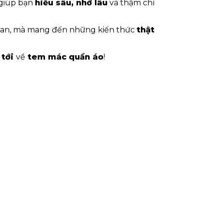
 giúp bạn
hiểu sâu, nhớ lâu
và thậm chí
khan, mà mang đến những kiến thức
thật
 tới
về
tem mác quần áo
!