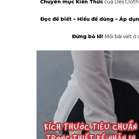
Chuyên mục Kiến Thức
của Des Clothi
Đọc để biết – Hiểu để dùng – Áp dụn
Đừng bỏ lỡ!
Mỗi bài viết ở
HUẨN KHI
N IN