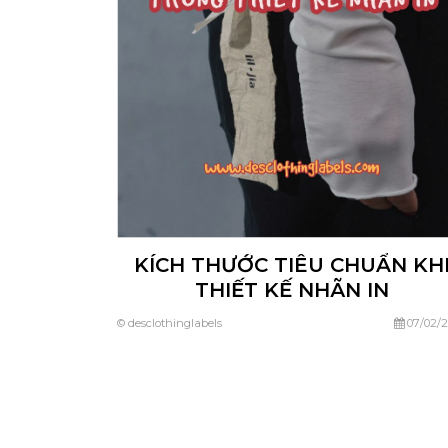
KÍCH THƯỚC TIÊU CHUẨN KH
THIẾT KẾ NHÃN IN
© desclothinglabels
07/02/