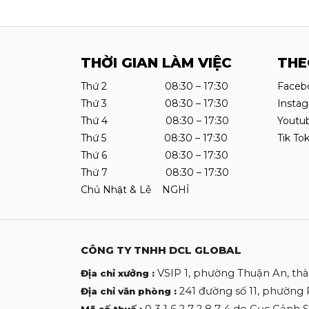
THỜI GIAN LÀM VIỆC
THE
Thứ 2 08:30 – 17:30
Faceb
Thứ 3 08:30 – 17:30
Insta
Thứ 4 08:30 – 17:30
Youtu
Thứ 5 08:30 – 17:30
Tik To
Thứ 6 08:30 – 17:30
Thứ 7 08:30 – 17:30
Chủ Nhật & Lễ NGHỈ
CÔNG TY TNHH DCL GLOBAL
VSIP 1, phường Thuận An, th
Địa chỉ xưởng :
241 đường số 11, phường
Địa chỉ văn phòng :