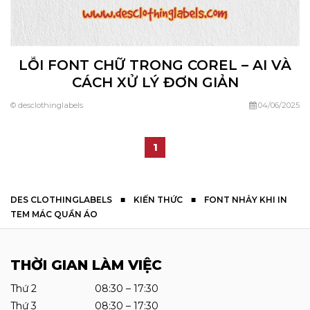
LỖI FONT CHỮ TRONG COREL – AI VÀ
CÁCH XỬ LÝ ĐƠN GIẢN
© desclothinglabels
04/06/2025
1
DES CLOTHINGLABELS
■
KIẾN THỨC
■
FONT NHẢY KHI IN
TEM MÁC QUẦN ÁO
THỜI GIAN LÀM VIỆC
Thứ 2 08:30 – 17:30
Thứ 3 08:30 – 17:30