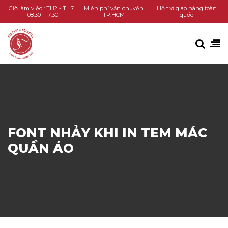
TRANG CHỦ
Giờ làm việc : TH2 - TH7
Miễn phí vận chuyển
Hỗ trợ giao hàng toàn
| 08:30 - 17:30
TP.HCM
quốc
DANH MỤC SẢN PHẨM
KIẾN THỨC
LIÊN HỆ
GỌI HOTLINE
FONT NHẢY KHI IN TEM MÁC
QUẦN ÁO
CHAT ZALO