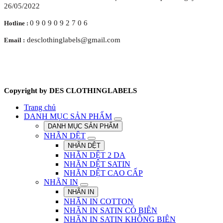
26/05/2022
0 9 0 9 0 9 2 7 0 6
Hotline :
desclothinglabels@gmail.com
Email :
Copyright by DES CLOTHINGLABELS
Trang chủ
DANH MỤC SẢN PHẨM
DANH MỤC SẢN PHẨM
NHÃN DỆT
NHÃN DỆT
NHÃN DỆT 2 DA
NHÃN DỆT SATIN
NHÃN DỆT CAO CẤP
NHÃN IN
NHÃN IN
NHÃN IN COTTON
NHÃN IN SATIN CÓ BIÊN
NHÃN IN SATIN KHÔNG BIÊN