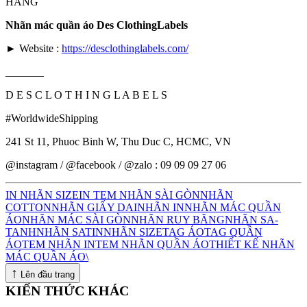
HÀNG
Nhãn mác quần áo Des ClothingLabels
► Website :
https://desclothinglabels.com/
_______
D E S C L O T H I N G L A B E L S
#WorldwideShipping
241 St 11, Phuoc Binh W, Thu Duc C, HCMC, VN
@instagram / @facebook / @zalo : 09 09 09 27 06
IN NHÃN SIZE
IN TEM NHÃN SÀI GÒN
NHÃN
COTTON
NHÃN GIẤY DAI
NHÃN IN
NHÃN MÁC QUẦN
ÁO
NHÃN MÁC SÀI GÒN
NHÃN RUY BĂNG
NHÃN SA-
TANH
NHÃN SATIN
NHÃN SIZE
TAG ÁO
TAG QUẦN
ÁO
TEM NHÃN IN
TEM NHÃN QUẦN ÁO
THIẾT KẾ NHÃN
MÁC QUẦN ÁO\
↑
Lên đầu trang
KIẾN THỨC KHÁC