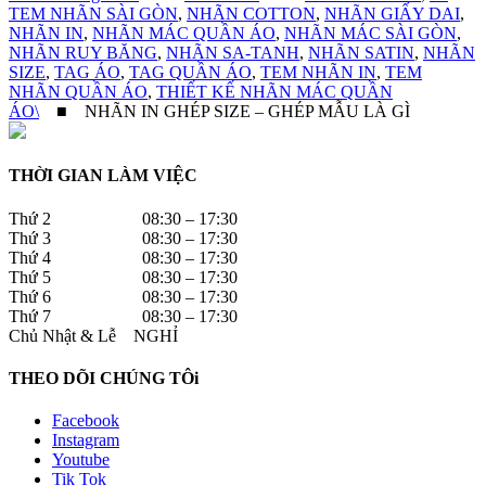
TEM NHÃN SÀI GÒN
,
NHÃN COTTON
,
NHÃN GIẤY DAI
,
NHÃN IN
,
NHÃN MÁC QUẦN ÁO
,
NHÃN MÁC SÀI GÒN
,
NHÃN RUY BĂNG
,
NHÃN SA-TANH
,
NHÃN SATIN
,
NHÃN
SIZE
,
TAG ÁO
,
TAG QUẦN ÁO
,
TEM NHÃN IN
,
TEM
NHÃN QUẦN ÁO
,
THIẾT KẾ NHÃN MÁC QUẦN
ÁO\
■
NHÃN IN GHÉP SIZE – GHÉP MẪU LÀ GÌ
THỜI GIAN LÀM VIỆC
Thứ 2 08:30 – 17:30
Thứ 3 08:30 – 17:30
Thứ 4 08:30 – 17:30
Thứ 5 08:30 – 17:30
Thứ 6 08:30 – 17:30
Thứ 7 08:30 – 17:30
Chủ Nhật & Lễ NGHỈ
THEO DÕI CHÚNG TÔi
Facebook
Instagram
Youtube
Tik Tok