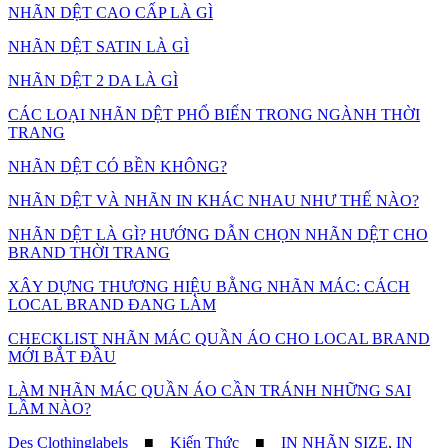
NHÃN DỆT CAO CẤP LÀ GÌ
NHÃN DỆT SATIN LÀ GÌ
NHÃN DỆT 2 DA LÀ GÌ
CÁC LOẠI NHÃN DỆT PHỔ BIẾN TRONG NGÀNH THỜI
TRANG
NHÃN DỆT CÓ BỀN KHÔNG?
NHÃN DỆT VÀ NHÃN IN KHÁC NHAU NHƯ THẾ NÀO?
NHÃN DỆT LÀ GÌ? HƯỚNG DẪN CHỌN NHÃN DỆT CHO
BRAND THỜI TRANG
XÂY DỰNG THƯƠNG HIỆU BẰNG NHÃN MÁC: CÁCH
LOCAL BRAND ĐANG LÀM
CHECKLIST NHÃN MÁC QUẦN ÁO CHO LOCAL BRAND
MỚI BẮT ĐẦU
LÀM NHÃN MÁC QUẦN ÁO CẦN TRÁNH NHỮNG SAI
LẦM NÀO?
Des Clothinglabels
■
Kiến Thức
■
IN NHÃN SIZE
,
IN