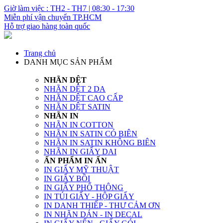
Giờ làm việc : TH2 - TH7 | 08:30 - 17:30
Miễn phí vận chuyển TP.HCM
Hỗ trợ giao hàng toàn quốc
Trang chủ
DANH MỤC SẢN PHẨM
NHÃN DỆT
NHÃN DỆT 2 DA
NHÃN DỆT CAO CẤP
NHÃN DỆT SATIN
NHÃN IN
NHÃN IN COTTON
NHÃN IN SATIN CÓ BIÊN
NHÃN IN SATIN KHÔNG BIÊN
NHÃN IN GIẤY DAI
ẤN PHẨM IN ẤN
IN GIẤY MỸ THUẬT
IN GIẤY BỒI
IN GIẤY PHỔ THÔNG
IN TÚI GIẤY - HỘP GIẤY
IN DANH THIẾP - THƯ CẢM ƠN
IN NHÃN DÁN - IN DECAL