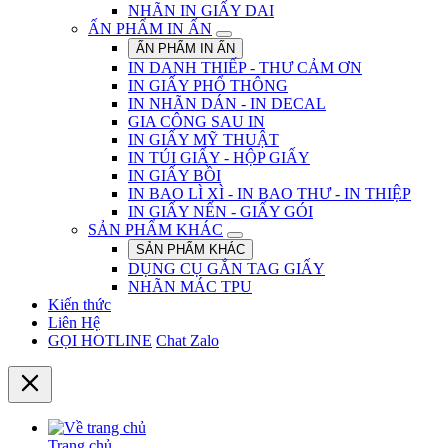
NHÃN IN GIẤY DAI
ẤN PHẨM IN ẤN
ẤN PHẨM IN ẤN
IN DANH THIẾP - THƯ CẢM ƠN
IN GIẤY PHỔ THÔNG
IN NHÃN DÁN - IN DECAL
GIA CÔNG SAU IN
IN GIẤY MỸ THUẬT
IN TÚI GIẤY - HỘP GIẤY
IN GIẤY BỒI
IN BAO LÌ XÌ - IN BAO THƯ - IN THIỆP
IN GIẤY NẾN - GIẤY GÓI
SẢN PHẨM KHÁC
SẢN PHẨM KHÁC
DỤNG CỤ GẮN TAG GIẤY
NHÃN MÁC TPU
Kiến thức
Liên Hệ
GỌI HOTLINE
Chat Zalo
Trang chủ