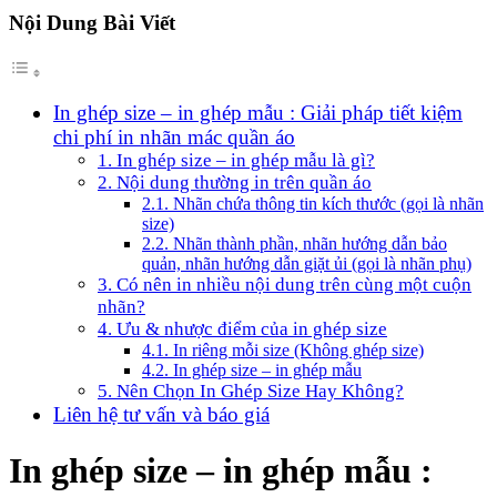
Nội Dung Bài Viết
In ghép size – in ghép mẫu : Giải pháp tiết kiệm
chi phí in nhãn mác quần áo
1. In ghép size – in ghép mẫu là gì?
2. Nội dung thường in trên quần áo
2.1. Nhãn chứa thông tin kích thước (gọi là nhãn
size)
2.2. Nhãn thành phần, nhãn hướng dẫn bảo
quản, nhãn hướng dẫn giặt ủi (gọi là nhãn phụ)
3. Có nên in nhiều nội dung trên cùng một cuộn
nhãn?
4. Ưu & nhược điểm của in ghép size
4.1. In riêng mỗi size (Không ghép size)
4.2. In ghép size – in ghép mẫu
5. Nên Chọn In Ghép Size Hay Không?
Liên hệ tư vấn và báo giá
In ghép size – in ghép mẫu :