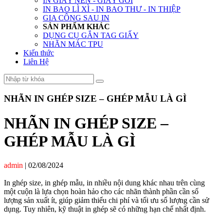
IN GIẤY NẾN - GIẤY GÓI
IN BAO LÌ XÌ - IN BAO THƯ - IN THIỆP
GIA CÔNG SAU IN
SẢN PHẨM KHÁC
DỤNG CỤ GẮN TAG GIẤY
NHÃN MÁC TPU
Kiến thức
Liên Hệ
NHÃN IN GHÉP SIZE – GHÉP MẪU LÀ GÌ
NHÃN IN GHÉP SIZE –
GHÉP MẪU LÀ GÌ
admin
|
02/08/2024
In ghép size, in ghép mẫu, in nhiều nội dung khác nhau trên cùng
một cuộn là lựa chọn hoàn hảo cho các nhãn thành phần cần số
lượng sản xuất ít, giúp giảm thiểu chi phí và tối ưu số lượng cần sử
dụng. Tuy nhiên, kỹ thuật in ghép sẽ có những hạn chế nhất định.