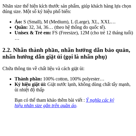
Nhãn size thể hiện kích thước sản phẩm, giúp khách hàng lựa chọn
đúng size. Một số ký hiệu phổ biến:
Áo:
S (Small), M (Medium), L (Large), XL, XXL…
Quần:
32, 34, 36… (theo hệ thống đo quốc tế).
Unisex & Trẻ em:
FS (Freesize), 12M (cho trẻ 12 tháng tuổi)
…
2.2. Nhãn thành phần, nhãn hướng dẫn bảo quản,
nhãn hướng dẫn giặt ủi (gọi là nhãn phụ)
Chứa thông tin về chất liệu và cách giặt ủi:
Thành phần:
100% cotton, 100% polyester…
Ký hiệu giặt ủi:
Giặt nước lạnh, không dùng chất tẩy mạnh,
ủi nhiệt độ thấp
Bạn có thể tham khảo thêm bài viết :
Ý
nghĩa các ký
hiệu nhãn size gắn trên quần áo
.