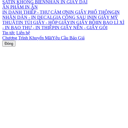
SATIN KHÔNG BIÊN
NHÃN IN GIẤY DAI
ẤN PHẨM IN ẤN
IN DANH THIẾP - THƯ CẢM ƠN
IN GIẤY PHỔ THÔNG
IN
NHÃN DÁN - IN DECAL
GIA CÔNG SAU IN
IN GIẤY MỸ
THUẬT
IN TÚI GIẤY - HỘP GIẤY
IN GIẤY BỒI
IN BAO LÌ XÌ
- IN BAO THƯ - IN THIỆP
IN GIẤY NẾN - GIẤY GÓI
Tin tức
Liên hệ
Chương Trình Khuyến Mãi
Yêu Cầu Báo Giá
Đóng