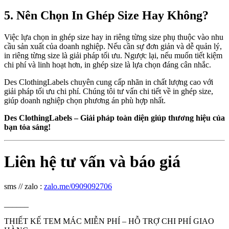
5. Nên Chọn In Ghép Size Hay Không?
Việc lựa chọn in ghép size hay in riêng từng size phụ thuộc vào nhu
cầu sản xuất của doanh nghiệp. Nếu cần sự đơn giản và dễ quản lý,
in riêng từng size là giải pháp tối ưu. Ngược lại, nếu muốn tiết kiệm
chi phí và linh hoạt hơn, in ghép size là lựa chọn đáng cân nhắc.
Des ClothingLabels chuyên cung cấp nhãn in chất lượng cao với
giải pháp tối ưu chi phí. Chúng tôi tư vấn chi tiết về in ghép size,
giúp doanh nghiệp chọn phương án phù hợp nhất.
Des ClothingLabels – Giải pháp toàn diện giúp thương hiệu của
bạn tỏa sáng!
Liên hệ tư vấn và báo giá
sms // zalo :
zalo.me/0909092706
______
THIẾT KẾ TEM MÁC MIỄN PHÍ – HỖ TRỢ CHI PHÍ GIAO