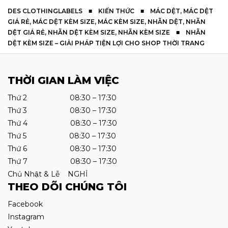
DES CLOTHINGLABELS
■
KIẾN THỨC
■
MÁC DỆT
,
MÁC DỆT
GIÁ RẺ
,
MÁC DỆT KÈM SIZE
,
MÁC KÈM SIZE
,
NHÃN DỆT
,
NHÃN
DỆT GIÁ RẺ
,
NHÃN DỆT KÈM SIZE
,
NHÃN KÈM SIZE
■
NHÃN
DỆT KÈM SIZE – GIẢI PHÁP TIỆN LỢI CHO SHOP THỜI TRANG
THỜI GIAN LÀM VIỆC
Thứ 2 08:30 – 17:30
Thứ 3 08:30 – 17:30
Thứ 4 08:30 – 17:30
Thứ 5 08:30 – 17:30
Thứ 6 08:30 – 17:30
Thứ 7 08:30 – 17:30
Chủ Nhật & Lễ NGHỈ
THEO DÕI CHÚNG TÔI
Facebook
Instagram