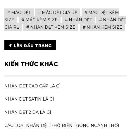
MÁC DỆT
MÁC DỆT GIÁ RẺ
MÁC DỆT KÈM
SIZE
MÁC KÈM SIZE
NHÃN DỆT
NHÃN DỆT
GIÁ RẺ
NHÃN DỆT KÈM SIZE
NHÃN KÈM SIZE
↑
LÊN ĐẦU TRANG
KIẾN THỨC KHÁC
NHÃN DỆT CAO CẤP LÀ GÌ
NHÃN DỆT SATIN LÀ GÌ
NHÃN DỆT 2 DA LÀ GÌ
CÁC LOẠI NHÃN DỆT PHỔ BIẾN TRONG NGÀNH THỜI