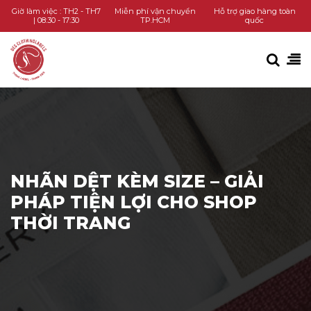
TRANG CHỦ
Giờ làm việc : TH2 - TH7
Miễn phí vận chuyển
Hỗ trợ giao hàng toàn
| 08:30 - 17:30
TP.HCM
quốc
DANH MỤC SẢN PHẨM
KIẾN THỨC
LIÊN HỆ
GỌI HOTLINE
NHÃN DỆT KÈM SIZE – GIẢI
PHÁP TIỆN LỢI CHO SHOP
THỜI TRANG
CHAT ZALO