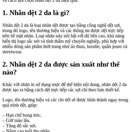
và cách lựa chọn nhãn dệt 2 da hiệu quả.
1. Nhãn dệt 2 da là gì?
Nhãn dệt 2 da là loại nhãn dệt được tạo bằng công nghệ dệt sợi,
trong đó logo, tên thương hiệu và các thông tin được dệt trực tiếp
trên bề mặt nhãn. Loại nhãn này nổi bật với độ bền cao, khả năng
hiển thị logo sắc nét và tính thẩm mỹ chuyên nghiệp, phù hợp với
nhiều dòng sản phẩm thời trang như áo thun, hoodie, quần jeans và
streetwear.
2. Nhãn dệt 2 da được sản xuất như thế
nào?
Khác với nhãn in sử dụng mực để thể hiện nội dung, nhãn dệt 2 da
được tạo ra bằng cách dệt trực tiếp các sợi chỉ theo bản thiết kế.
Logo, tên thương hiệu và các chi tiết sẽ được hình thành ngay trong
quá trình dệt, giúp:
– Hạn chế bong tróc.
– Giữ màu lâu.
– Tăng độ sắc nét.
– Nâng cao tuổi thọ nhãn.