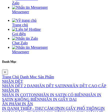
Zalo
Messenger
Trang chủ
Gọi điện
Chat Zalo
Messenger
Danh Mục
×
Trang Chủ
Danh Mục Sản Phẩm
NHÃN DỆT
NHÃN DỆT 2 DA
NHÃN DỆT SATIN
NHÃN DỆT CAO CẤP
NHÃN IN
NHÃN IN COTTON
NHÃN IN SATIN CÓ BIÊN
NHÃN IN
SATIN KHÔNG BIÊN
NHÃN IN GIẤY DAI
ẤN PHẨM IN ẤN
IN DANH THIẾP - THƯ CẢM ƠN
IN GIẤY PHỔ THÔNG
IN