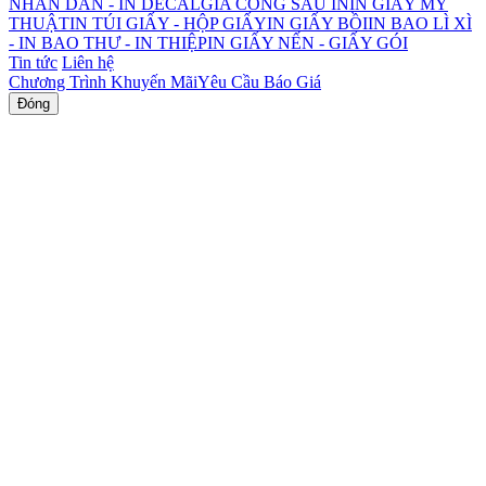
NHÃN DÁN - IN DECAL
GIA CÔNG SAU IN
IN GIẤY MỸ
THUẬT
IN TÚI GIẤY - HỘP GIẤY
IN GIẤY BỒI
IN BAO LÌ XÌ
- IN BAO THƯ - IN THIỆP
IN GIẤY NẾN - GIẤY GÓI
Tin tức
Liên hệ
Chương Trình Khuyến Mãi
Yêu Cầu Báo Giá
Đóng