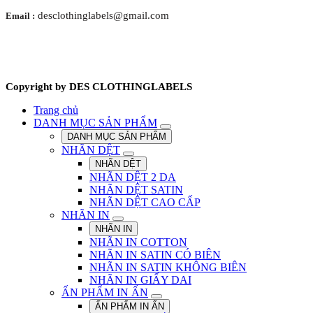
desclothinglabels@gmail.com
Email :
Copyright by DES CLOTHINGLABELS
Trang chủ
DANH MỤC SẢN PHẨM
DANH MỤC SẢN PHẨM
NHÃN DỆT
NHÃN DỆT
NHÃN DỆT 2 DA
NHÃN DỆT SATIN
NHÃN DỆT CAO CẤP
NHÃN IN
NHÃN IN
NHÃN IN COTTON
NHÃN IN SATIN CÓ BIÊN
NHÃN IN SATIN KHÔNG BIÊN
NHÃN IN GIẤY DAI
ẤN PHẨM IN ẤN
ẤN PHẨM IN ẤN