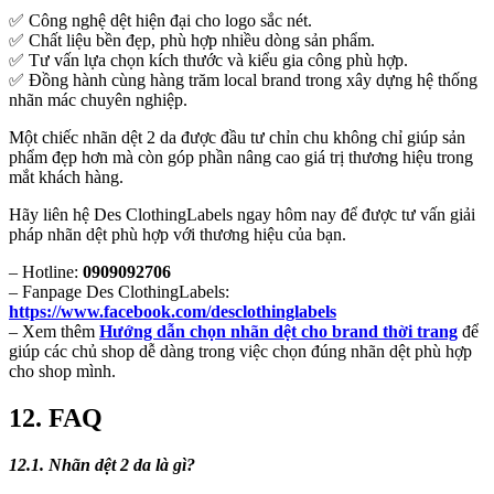
✅ Công nghệ dệt hiện đại cho logo sắc nét.
✅ Chất liệu bền đẹp, phù hợp nhiều dòng sản phẩm.
✅ Tư vấn lựa chọn kích thước và kiểu gia công phù hợp.
✅ Đồng hành cùng hàng trăm local brand trong xây dựng hệ thống
nhãn mác chuyên nghiệp.
Một chiếc nhãn dệt 2 da được đầu tư chỉn chu không chỉ giúp sản
phẩm đẹp hơn mà còn góp phần nâng cao giá trị thương hiệu trong
mắt khách hàng.
Hãy liên hệ Des ClothingLabels ngay hôm nay để được tư vấn giải
pháp nhãn dệt phù hợp với thương hiệu của bạn.
– Hotline:
0909092706
– Fanpage Des ClothingLabels:
https://www.facebook.com/desclothinglabels
– Xem thêm
Hướng dẫn chọn nhãn dệt cho brand thời trang
để
giúp các chủ shop dễ dàng trong việc chọn đúng nhãn dệt phù hợp
cho shop mình.
12. FAQ
12.1. Nhãn dệt 2 da là gì?