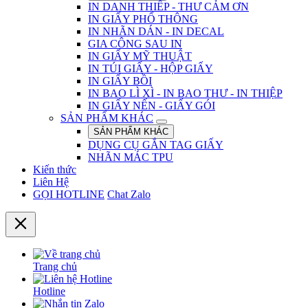
IN DANH THIẾP - THƯ CẢM ƠN
IN GIẤY PHỔ THÔNG
IN NHÃN DÁN - IN DECAL
GIA CÔNG SAU IN
IN GIẤY MỸ THUẬT
IN TÚI GIẤY - HỘP GIẤY
IN GIẤY BỒI
IN BAO LÌ XÌ - IN BAO THƯ - IN THIỆP
IN GIẤY NẾN - GIẤY GÓI
SẢN PHẨM KHÁC
SẢN PHẨM KHÁC
DỤNG CỤ GẮN TAG GIẤY
NHÃN MÁC TPU
Kiến thức
Liên Hệ
GỌI HOTLINE
Chat Zalo
Trang chủ
Hotline