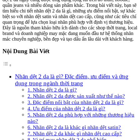
quần jeans và nhiều dòng sản phẩm khác. Trong bài viết này, bạn sẽ
tìm hiểu chi tiết nhãn dệt 2 da là gì, những ưu điểm nổi bật, sự khác
biệt so với nhãn dệt satin và nhãn dệt cao cấp, cũng như các tiêu chí
quan trọng để lựa chọn loại nhãn phù hợp với định vị thương hiệu.
Đây là nguồn tham khảo hữu ích dành cho các shop thời trang, local
brand và doanh nghiệp may mặc đang muốn đầu tư hệ thống nhãn
mác chuyên nghiệp, bền đẹp và tạo dấu ấn lâu dài với khách hàng.
Nội Dung Bài Viết
Nhãn dệt 2 da là gì? Đặc điểm, ưu điểm và ứng
dụng trong ngành thời trang
1. Nhãn dệt 2 da là gì?
2. Nhãn dệt 2 da được sản xuất như thế nào?
3. Đặc điểm nổi bật của nhãn dệt 2 da là gì?
4. Ưu điểm của nhãn dệt 2 da là gì?
5. Nhãn dệt 2 da phù hợp với những thương hiệu
nào?
6. Nhãn dệt 2 da là khác gì nhãn dệt satin?
7. Nhãn dệt 2 da khác gì nhãn dệt cao cấp?
8. Vị trí may nhãn dệt 2 da phổ biến