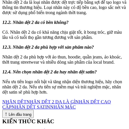
Nhãn dệt 2 da là loại nhãn được dệt trực tiếp bằng sợi để tạo logo và
thông tin thương hiệu. Loại nhãn này có độ bền cao, logo sắc nét và
được sử dụng phổ biến trong ngành thời trang.
12.2. Nhãn dệt 2 da có bền không?
Có. Nhãn dệt 2 da có khả năng chịu giặt tốt, ít bong tróc, giữ màu
lâu và có tuổi thọ gần tương đương với sản phẩm.
12.3. Nhãn dệt 2 da phù hợp với sản phẩm nào?
Nhãn dệt 2 da phù hợp với áo thun, hoodie, quần jeans, áo khoác,
thời trang streetwear và nhiều dòng sản phẩm của local brand.
12.4. Nên chọn nhãn dệt 2 da hay nhãn dệt satin?
Nếu ưu tiên logo nổi bật và tăng nhận diện thương hiệu, hãy chọn
nhãn dệt 2 da. Nếu ưu tiên sự mềm mại và trải nghiệm mặc, nhãn
dệt satin sẽ phù hợp hơn.
NHÃN DỆT
NHÃN DỆT 2 DA LÀ GÌ
NHÃN DỆT CAO
CẤP
NHÃN DỆT SATIN
NHÃN MÁC
↑
Lên đầu trang
KIẾN THỨC KHÁC