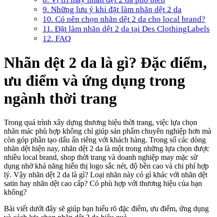
9. Những lưu ý khi đặt làm nhãn dệt 2 da
10. Có nên chọn nhãn dệt 2 da cho local brand?
11. Đặt làm nhãn dệt 2 da tại Des ClothingLabels
12. FAQ
Nhãn dệt 2 da là gì? Đặc điểm,
ưu điểm và ứng dụng trong
ngành thời trang
Trong quá trình xây dựng thương hiệu thời trang, việc lựa chọn
nhãn mác phù hợp không chỉ giúp sản phẩm chuyên nghiệp hơn mà
còn góp phần tạo dấu ấn riêng với khách hàng. Trong số các dòng
nhãn dệt hiện nay, nhãn dệt 2 da là một trong những lựa chọn được
nhiều local brand, shop thời trang và doanh nghiệp may mặc sử
dụng nhờ khả năng hiển thị logo sắc nét, độ bền cao và chi phí hợp
lý. Vậy nhãn dệt 2 da là gì? Loại nhãn này có gì khác với nhãn dệt
satin hay nhãn dệt cao cấp? Có phù hợp với thương hiệu của bạn
không?
Bài viết dưới đây sẽ giúp bạn hiểu rõ đặc điểm, ưu điểm, ứng dụng