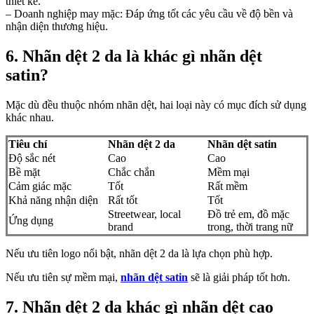
thiết kế.
– Doanh nghiệp may mặc: Đáp ứng tốt các yêu cầu về độ bền và
nhận diện thương hiệu.
6. Nhãn dệt 2 da là khác gì nhãn dệt
satin?
Mặc dù đều thuộc nhóm nhãn dệt, hai loại này có mục đích sử dụng
khác nhau.
Tiêu chí
Nhãn dệt 2 da
Nhãn dệt satin
Độ sắc nét
Cao
Cao
Bề mặt
Chắc chắn
Mềm mại
Cảm giác mặc
Tốt
Rất mềm
Khả năng nhận diện
Rất tốt
Tốt
Streetwear, local
Đồ trẻ em, đồ mặc
Ứng dụng
brand
trong, thời trang nữ
Nếu ưu tiên logo nổi bật, nhãn dệt 2 da là lựa chọn phù hợp.
Nếu ưu tiên sự mềm mại,
nhãn dệt satin
sẽ là giải pháp tốt hơn.
7. Nhãn dệt 2 da khác gì nhãn dệt cao