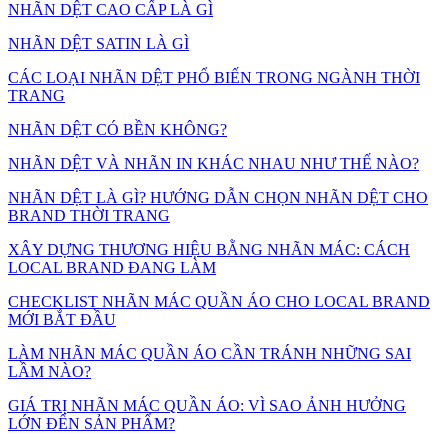
NHÃN DỆT CAO CẤP LÀ GÌ
NHÃN DỆT SATIN LÀ GÌ
CÁC LOẠI NHÃN DỆT PHỔ BIẾN TRONG NGÀNH THỜI
TRANG
NHÃN DỆT CÓ BỀN KHÔNG?
NHÃN DỆT VÀ NHÃN IN KHÁC NHAU NHƯ THẾ NÀO?
NHÃN DỆT LÀ GÌ? HƯỚNG DẪN CHỌN NHÃN DỆT CHO
BRAND THỜI TRANG
XÂY DỰNG THƯƠNG HIỆU BẰNG NHÃN MÁC: CÁCH
LOCAL BRAND ĐANG LÀM
CHECKLIST NHÃN MÁC QUẦN ÁO CHO LOCAL BRAND
MỚI BẮT ĐẦU
LÀM NHÃN MÁC QUẦN ÁO CẦN TRÁNH NHỮNG SAI
LẦM NÀO?
GIÁ TRỊ NHÃN MÁC QUẦN ÁO: VÌ SAO ẢNH HƯỞNG
LỚN ĐẾN SẢN PHẨM?