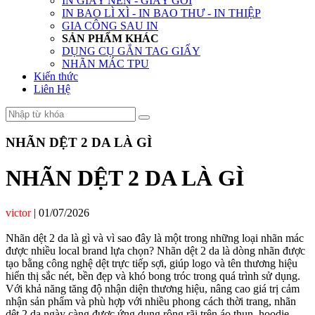
IN GIẤY NẾN - GIẤY GÓI
IN BAO LÌ XÌ - IN BAO THƯ - IN THIỆP
GIA CÔNG SAU IN
SẢN PHẨM KHÁC
DỤNG CỤ GẮN TAG GIẤY
NHÃN MÁC TPU
Kiến thức
Liên Hệ
NHÃN DỆT 2 DA LÀ GÌ
NHÃN DỆT 2 DA LÀ GÌ
victor
|
01/07/2026
Nhãn dệt 2 da là gì và vì sao đây là một trong những loại nhãn mác
được nhiều local brand lựa chọn? Nhãn dệt 2 da là dòng nhãn được
tạo bằng công nghệ dệt trực tiếp sợi, giúp logo và tên thương hiệu
hiển thị sắc nét, bền đẹp và khó bong tróc trong quá trình sử dụng.
Với khả năng tăng độ nhận diện thương hiệu, nâng cao giá trị cảm
nhận sản phẩm và phù hợp với nhiều phong cách thời trang, nhãn
dệt 2 da ngày càng được ứng dụng rộng rãi trên áo thun, hoodie,