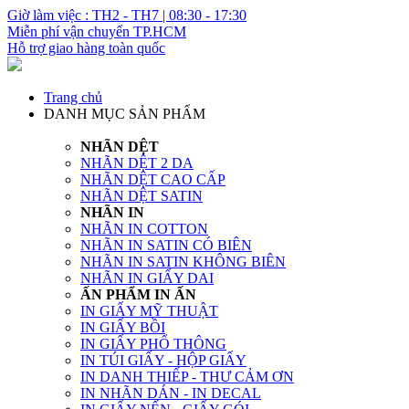
Giờ làm việc : TH2 - TH7 | 08:30 - 17:30
Miễn phí vận chuyển TP.HCM
Hỗ trợ giao hàng toàn quốc
Trang chủ
DANH MỤC SẢN PHẨM
NHÃN DỆT
NHÃN DỆT 2 DA
NHÃN DỆT CAO CẤP
NHÃN DỆT SATIN
NHÃN IN
NHÃN IN COTTON
NHÃN IN SATIN CÓ BIÊN
NHÃN IN SATIN KHÔNG BIÊN
NHÃN IN GIẤY DAI
ẤN PHẨM IN ẤN
IN GIẤY MỸ THUẬT
IN GIẤY BỒI
IN GIẤY PHỔ THÔNG
IN TÚI GIẤY - HỘP GIẤY
IN DANH THIẾP - THƯ CẢM ƠN
IN NHÃN DÁN - IN DECAL