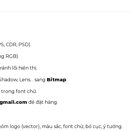
PS, CDR, PSD).
g RGB).
ánh lỗi hiển thị.
Shadow, Lens… sang
Bitmap
.
 trong font chữ.
@gmail.com
để đặt hàng.
ồm logo (vector), màu sắc, font chữ, bố cục, ý tưởng.