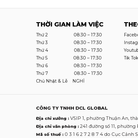
THỜI GIAN LÀM VIỆC
THE
Thứ 2 08:30 – 17:30
Faceb
Thứ 3 08:30 – 17:30
Insta
Thứ 4 08:30 – 17:30
Youtu
Thứ 5 08:30 – 17:30
Tik To
Thứ 6 08:30 – 17:30
Thứ 7 08:30 – 17:30
Chủ Nhật & Lễ NGHỈ
CÔNG TY TNHH DCL GLOBAL
VSIP 1, phường Thuận An, th
Địa chỉ xưởng :
241 đường số 11, phường
Địa chỉ văn phòng :
0 3 1 6 2 7 2 8 7 4 do Cục Cảnh
Mã số thuế :