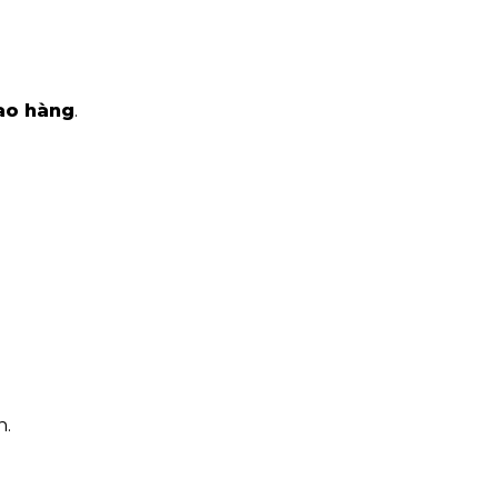
iao hàng
.
h.