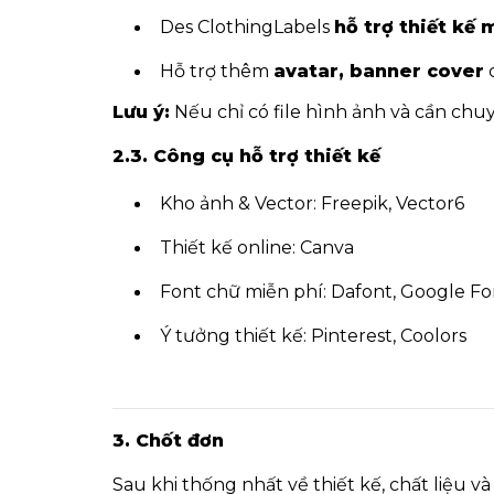
Des ClothingLabels
hỗ trợ thiết kế 
Hỗ trợ thêm
avatar, banner cover
c
Lưu ý:
Nếu chỉ có file hình ảnh và cần chu
2.3. Công cụ hỗ trợ thiết kế
Kho ảnh & Vector:
Freepik
,
Vector6
Thiết kế online:
Canva
Font chữ miễn phí:
Dafont
,
Google Fo
Ý tưởng thiết kế:
Pinterest
,
Coolors
3. Chốt đơn
Sau khi thống nhất về thiết kế, chất liệu và