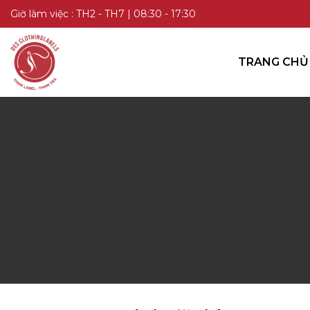
TRANG CHỦ
Giờ làm việc : TH2 - TH7 | 08:30 - 17:30
DANH MỤC SẢN PHẨM
TRANG CHỦ
KIẾN THỨC
LIÊN HỆ