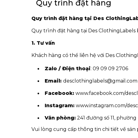
Quy trình đặt hàng
Quy trình đặt hàng tại Des ClothingLa
Quy trình đặt hàng tại Des ClothingLabels
1. Tư vấn
Khách hàng có thể liên hệ với Des Clothing
Zalo / Điện thoại
: 09 09 09 2706
Email:
desclothinglabels@gmail.com
Facebook:
www.facebook.com/desclo
Instagram:
www.instagram.com/descl
Văn phòng:
241 đường số 11, phường
Vui lòng cung cấp thông tin chi tiết về sả