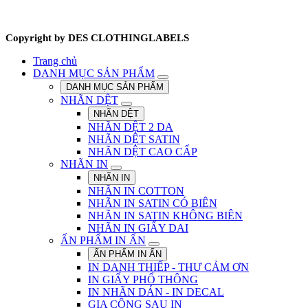
Copyright by DES CLOTHINGLABELS
Trang chủ
DANH MỤC SẢN PHẨM
DANH MỤC SẢN PHẨM
NHÃN DỆT
NHÃN DỆT
NHÃN DỆT 2 DA
NHÃN DỆT SATIN
NHÃN DỆT CAO CẤP
NHÃN IN
NHÃN IN
NHÃN IN COTTON
NHÃN IN SATIN CÓ BIÊN
NHÃN IN SATIN KHÔNG BIÊN
NHÃN IN GIẤY DAI
ẤN PHẨM IN ẤN
ẤN PHẨM IN ẤN
IN DANH THIẾP - THƯ CẢM ƠN
IN GIẤY PHỔ THÔNG
IN NHÃN DÁN - IN DECAL
GIA CÔNG SAU IN