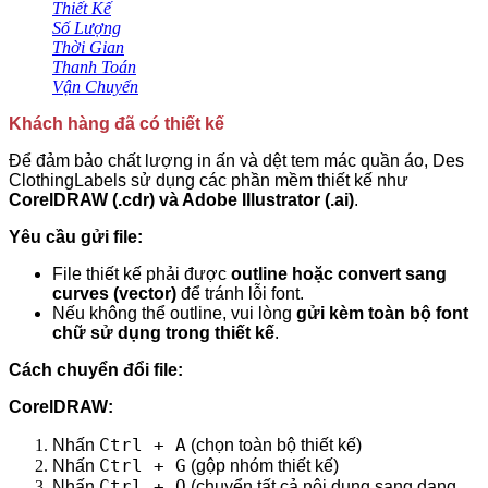
Thiết Kế
Số Lượng
Thời Gian
Thanh Toán
Vận Chuyển
Khách hàng đã có thiết kế
Để đảm bảo chất lượng in ấn và dệt tem mác quần áo, Des
ClothingLabels sử dụng các phần mềm thiết kế như
CorelDRAW (.cdr) và Adobe Illustrator (.ai)
.
Yêu cầu gửi file:
File thiết kế phải được
outline hoặc convert sang
curves (vector)
để tránh lỗi font.
Nếu không thể outline, vui lòng
gửi kèm toàn bộ font
chữ sử dụng trong thiết kế
.
Cách chuyển đổi file:
CorelDRAW:
Ctrl + A
Nhấn
(chọn toàn bộ thiết kế)
Ctrl + G
Nhấn
(gộp nhóm thiết kế)
Ctrl + Q
Nhấn
(chuyển tất cả nội dung sang dạng