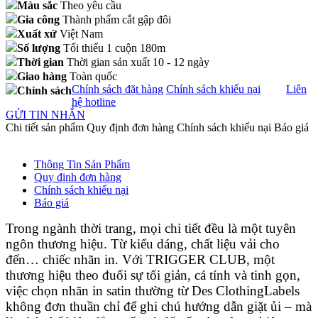
Màu sắc
Theo yêu cầu
Gia công
Thành phẩm cắt gập đôi
Xuất xứ
Việt Nam
Số lượng
Tối thiểu 1 cuộn 180m
Thời gian
Thời gian sản xuất 10 - 12 ngày
Giao hàng
Toàn quốc
Chính sách đặt hàng
Chính sách khiếu nại
Liên
Chính sách
hệ hotline
GỬI TIN NHẮN
Chi tiết sản phẩm
Quy định đơn hàng
Chính sách khiếu nại
Báo giá
Thông Tin Sản Phẩm
Quy định đơn hàng
Chính sách khiếu nại
Báo giá
Trong ngành thời trang, mọi chi tiết đều là một tuyên
ngôn thương hiệu. Từ kiểu dáng, chất liệu vải cho
đến… chiếc nhãn in. Với TRIGGER CLUB, một
thương hiệu theo đuổi sự tối giản, cá tính và tinh gọn,
việc chọn nhãn in satin thường từ Des ClothingLabels
không đơn thuần chỉ để ghi chú hướng dẫn giặt ủi – mà