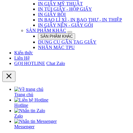
IN GIẤY MỸ THUẬT
IN TÚI GIẤY - HỘP GIẤY
IN GIẤY BỒI
IN BAO LÌ XÌ - IN BAO THƯ - IN THIỆP
IN GIẤY NẾN - GIẤY GÓI
SẢN PHẨM KHÁC
SẢN PHẨM KHÁC
DỤNG CỤ GẮN TAG GIẤY
NHÃN MÁC TPU
Kiến thức
Liên Hệ
GỌI HOTLINE
Chat Zalo
Trang chủ
Hotline
Zalo
Messenger