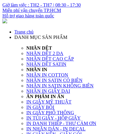
Giờ làm việc : TH2 - TH7 | 08:30 - 17:30
Miễn phí vận chuyển TP.HCM
Hỗ trợ giao hàng toàn quốc
Trang chủ
DANH MỤC SẢN PHẨM
NHÃN DỆT
NHÃN DỆT 2 DA
NHÃN DỆT CAO CẤP
NHÃN DỆT SATIN
NHÃN IN
NHÃN IN COTTON
NHÃN IN SATIN CÓ BIÊN
NHÃN IN SATIN KHÔNG BIÊN
NHÃN IN GIẤY DAI
ẤN PHẨM IN ẤN
IN GIẤY MỸ THUẬT
IN GIẤY BỒI
IN GIẤY PHỔ THÔNG
IN TÚI GIẤY - HỘP GIẤY
IN DANH THIẾP - THƯ CẢM ƠN
IN NHÃN DÁN - IN DECAL