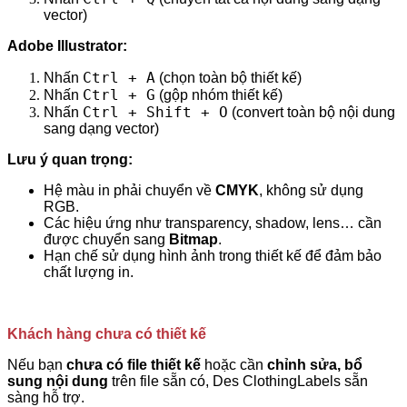
vector)
Adobe Illustrator:
Ctrl + A
Nhấn
(chọn toàn bộ thiết kế)
Ctrl + G
Nhấn
(gộp nhóm thiết kế)
Ctrl + Shift + O
Nhấn
(convert toàn bộ nội dung
sang dạng vector)
Lưu ý quan trọng:
Hệ màu in phải chuyển về
CMYK
, không sử dụng
RGB.
Các hiệu ứng như transparency, shadow, lens… cần
được chuyển sang
Bitmap
.
Hạn chế sử dụng hình ảnh trong thiết kế để đảm bảo
chất lượng in.
Khách hàng chưa có thiết kế
Nếu bạn
chưa có file thiết kế
hoặc cần
chỉnh sửa, bổ
sung nội dung
trên file sẵn có, Des ClothingLabels sẵn
sàng hỗ trợ.