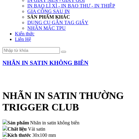
IN GIẤY NẾN - GIẤY GÓI
IN BAO LÌ XÌ - IN BAO THƯ - IN THIỆP
GIA CÔNG SAU IN
SẢN PHẨM KHÁC
DỤNG CỤ GẮN TAG GIẤY
NHÃN MÁC TPU
Kiến thức
Liên Hệ
NHÃN IN SATIN KHÔNG BIÊN
NHÃN IN SATIN THƯỜNG
TRIGGER CLUB
Sản phẩm
Nhãn in satin không biên
Chất liệu
Vải satin
Kích thước
30x100 mm