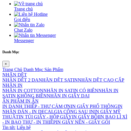
Trang chủ
Gọi điện
Chat Zalo
Messenger
Danh Mục
×
Trang Chủ
Danh Mục Sản Phẩm
NHÃN DỆT
NHÃN DỆT 2 DA
NHÃN DỆT SATIN
NHÃN DỆT CAO CẤP
NHÃN IN
NHÃN IN COTTON
NHÃN IN SATIN CÓ BIÊN
NHÃN IN
SATIN KHÔNG BIÊN
NHÃN IN GIẤY DAI
ẤN PHẨM IN ẤN
IN DANH THIẾP - THƯ CẢM ƠN
IN GIẤY PHỔ THÔNG
IN
NHÃN DÁN - IN DECAL
GIA CÔNG SAU IN
IN GIẤY MỸ
THUẬT
IN TÚI GIẤY - HỘP GIẤY
IN GIẤY BỒI
IN BAO LÌ XÌ
- IN BAO THƯ - IN THIỆP
IN GIẤY NẾN - GIẤY GÓI
Tin tức
Liên hệ