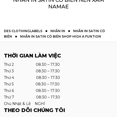
NHÃN IN SATIN CÓ BIÊN NỀN XÁM
NAMAE
DES CLOTHINGLABELS
■
NHÃN IN
■
NHÃN IN SATIN CÓ
BIÊN
■
NHÃN IN SATIN CÓ BIÊN SHOP HIGH A FUNTION
THỜI GIAN LÀM VIỆC
Thứ 2 08:30 – 17:30
Thứ 3 08:30 – 17:30
Thứ 4 08:30 – 17:30
Thứ 5 08:30 – 17:30
Thứ 6 08:30 – 17:30
Thứ 7 08:30 – 17:30
Chủ Nhật & Lễ NGHỈ
THEO DÕI CHÚNG TÔI