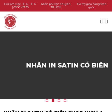
TRANG CHỦ
Giờ làm việc : TH2 - TH7
Miễn phí vận chuyển
Hỗ trợ giao hàng toàn
| 08:30 - 17:30
TP.HCM
quốc
DANH MỤC SẢN PHẨM
KIẾN THỨC
LIÊN HỆ
GỌI HOTLINE
NHÃN IN SATIN CÓ BIÊN
CHAT ZALO