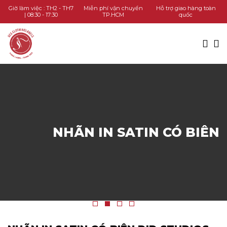
TRANG CHỦ
Giờ làm việc : TH2 - TH7
Miễn phí vận chuyển
Hỗ trợ giao hàng toàn
| 08:30 - 17:30
TP.HCM
quốc
DANH MỤC SẢN PHẨM
KIẾN THỨC
LIÊN HỆ
GỌI HOTLINE
NHÃN IN SATIN CÓ BIÊN
CHAT ZALO