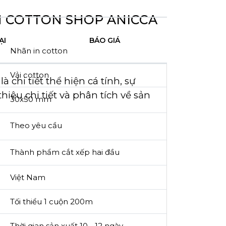
N COTTON SHOP ANICCA
ẠI
BÁO GIÁ
Nhãn in cotton
Vải cotton
 chi tiết thể hiện cá tính, sự
hiệu chi tiết và phân tích về sản
30x50 mm
Theo yêu cầu
Thành phẩm cắt xếp hai đầu
Việt Nam
Tối thiểu 1 cuộn 200m
Thời gian sản xuất 10 - 12 ngày