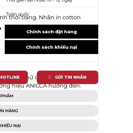
Toàn quốc
h thời trang. Nhãn in cotton
h
Chính sách đặt hàng
Chính sách khiếu nại
 phông chữ chắc chắn, cân đối.
 HOTLINE
GỬI TIN NHẮN
hương hiệu ANICCA hướng đến.
N PHẨM
ền khi may và giặt. Nhãn trở nên
ƠN HÀNG
KHIẾU NẠI