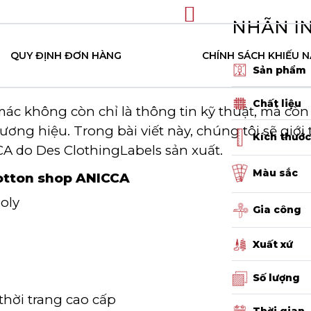
NHÃN I
QUY ĐỊNH ĐƠN HÀNG
CHÍNH SÁCH KHIẾU N
Sản phẩm
Chất liệu
ác không còn chỉ là thông tin kỹ thuật, mà còn là
ng hiệu. Trong bài viết này, chúng tôi sẽ giới t
Kích thước
A do Des ClothingLabels sản xuất.
Màu sắc
cotton shop ANICCA
Poly
Gia công
Xuất xứ
Số lượng
thời trang cao cấp
Thời gian