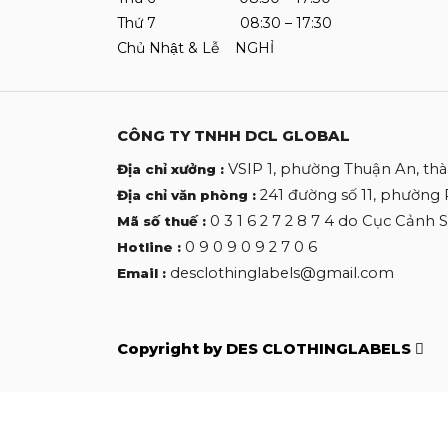
Thứ 7 08:30 – 17:30
Chủ Nhật & Lễ NGHỈ
CÔNG TY TNHH DCL GLOBAL
VSIP 1, phường Thuận An, th
Địa chỉ xưởng :
241 đường số 11, phường
Địa chỉ văn phòng :
0 3 1 6 2 7 2 8 7 4 do Cục Cảnh
Mã số thuế :
0 9 0 9 0 9 2 7 0 6
Hotline :
desclothinglabels@gmail.com
Email :
Copyright by DES CLOTHINGLABELS