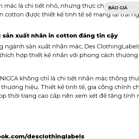
mác là chi tiết nhỏ, nhưng thực chất, đó là mộ
BÁO GIÁ
n cotton được thiết kế tinh tế sẽ mang lại trải 
c sản xuất nhãn in cotton đáng tin cậy
g ngành sản xuất nhãn mác, Des ClothingLabel
 thích hợp thiết kế nhãn với phong cách thương
NICCA không chỉ là chi tiết nhãn mác thông th
thương hiệu. Thiết kế tinh tế, gia công chỉnh c
p thời trang cao cấp nên xem xét để tăng tính 
ok.com/desclothinglabels