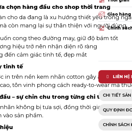
 lựa chọn hàng đầu cho shop thời trang
Giao hàng
n cho da đang là xu hướng thiết yếu trong ngàn
à còn mang lại sự thân thiện với người dùng.
Chính sác
g uốn cong theo đường may, giữ độ bám tốt
hương hiệu trở nên nhận diện rõ ràng
g đến cảm giác tinh tế, đẹp mắt
 tinh tế
in trên nền kem nhãn cotton gây ấn tượng với
LIÊN HỆ
 cao, tôn vinh phong cách ready-to-wear mà t
CHI TIẾT SẢ
đầu – sự chỉn chu trong từng chi tiết
 nhãn không bị tưa sợi, đồng thời gia tăng độ b
QUY ĐỊNH Đ
n vào sản phẩm.
CHÍNH SÁCH 
 hiệu