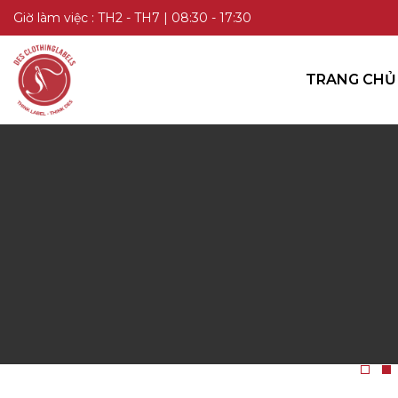
TRANG CHỦ
Giờ làm việc : TH2 - TH7 | 08:30 - 17:30
DANH MỤC SẢN PHẨM
TRANG CHỦ
KIẾN THỨC
LIÊN HỆ