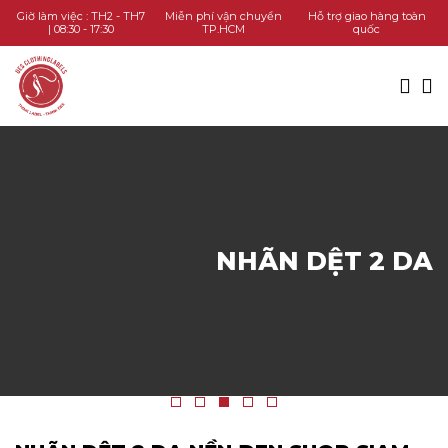
TRANG CHỦ
Giờ làm việc : TH2 - TH7
Miễn phí vận chuyển
Hỗ trợ giao hàng toàn
| 08:30 - 17:30
TP.HCM
quốc
DANH MỤC SẢN PHẨM
KIẾN THỨC
LIÊN HỆ
GỌI HOTLINE
NHÃN DỆT 2 DA
CHAT ZALO