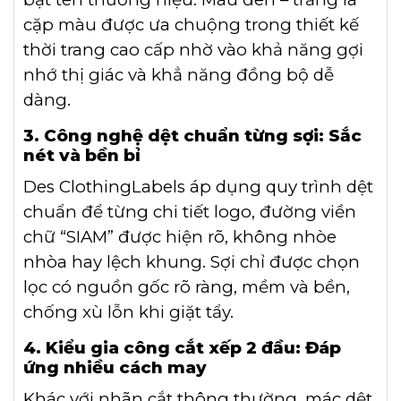
cặp màu được ưa chuộng trong thiết kế
thời trang cao cấp nhờ vào khả năng gợi
nhớ thị giác và khẳ năng đồng bộ dễ
dàng.
3. Công nghệ dệt chuẩn từng sợi: Sắc
nét và bền bỉ
Des ClothingLabels áp dụng quy trình dệt
chuẩn để từng chi tiết logo, đường viền
chữ “SIAM” được hiện rõ, không nhòe
nhòa hay lệch khung. Sợi chỉ được chọn
lọc có nguồn gốc rõ ràng, mềm và bền,
chống xù lỗn khi giặt tẩy.
4. Kiểu gia công cắt xếp 2 đầu: Đáp
ứng nhiều cách may
Khác với nhãn cắt thông thường, mác dệt