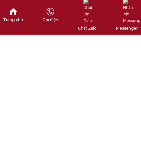
desclothinglabels@gmail.com
Email :
Trang chủ
Gọi điện
Copyright by DES CLOTHINGLABELS
Chat Zalo
Messenger