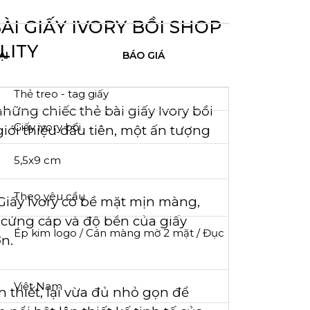
BÀI GIẤY IVORY BỒI SHOP
LITY
ẠI
BÁO GIÁ
Thẻ treo - tag giấy
hững chiếc thẻ bài giấy Ivory bồi
Giấy ivory bồi
giới thiệu đầu tiên, một ấn tượng
5,5x9 cm
Theo yêu cầu
. Giấy Ivory có bề mặt mịn màng,
 cứng cáp và độ bền của giấy
Ép kim logo / Cán màng mờ 2 mặt / Đục
n.
Việt Nam
 thiết, lại vừa đủ nhỏ gọn để