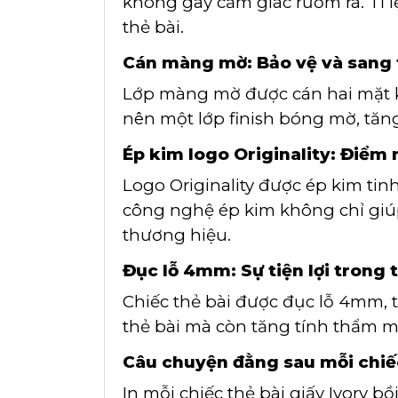
không gây cảm giác rườm rà. Tỉ lệ
thẻ bài.
Cán màng mờ: Bảo vệ và sang 
Lớp màng mờ được cán hai mặt k
nên một lớp finish bóng mờ, tăng
Ép kim logo Originality: Điểm
Logo Originality được ép kim tin
công nghệ ép kim không chỉ giúp
thương hiệu.
Đục lỗ 4mm: Sự tiện lợi trong t
Chiếc thẻ bài được đục lỗ 4mm, t
thẻ bài mà còn tăng tính thẩm 
Câu chuyện đằng sau mỗi chiế
In mỗi chiếc thẻ bài giấy Ivory b