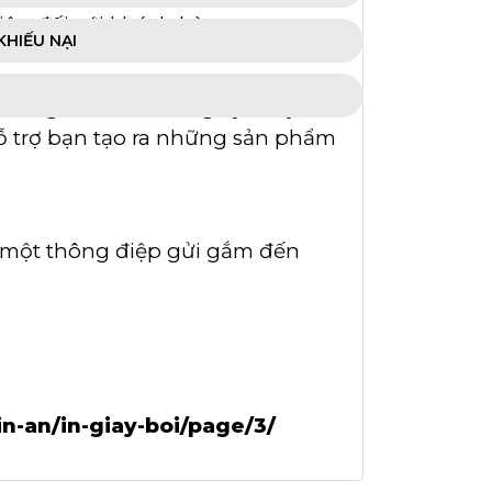
hiệu đối với khách hàng.
KHIẾU NẠI
những chiếc thẻ bài giấy Ivory bồi
hỗ trợ bạn tạo ra những sản phẩm
là một thông điệp gửi gắm đến
n-an/in-giay-boi/page/3/