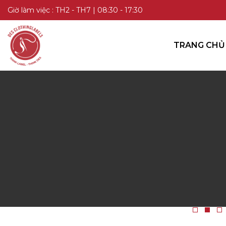
TRANG CHỦ
Giờ làm việc : TH2 - TH7 | 08:30 - 17:30
DANH MỤC SẢN PHẨM
TRANG CHỦ
KIẾN THỨC
LIÊN HỆ