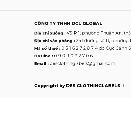
CÔNG TY TNHH DCL GLOBAL
VSIP 1, phường Thuận An, th
Địa chỉ xưởng :
241 đường số 11, phường
Địa chỉ văn phòng :
0 3 1 6 2 7 2 8 7 4 do Cục Cảnh
Mã số thuế :
0 9 0 9 0 9 2 7 0 6
Hotline :
desclothinglabels@gmail.com
Email :
Copyright by DES CLOTHINGLABELS