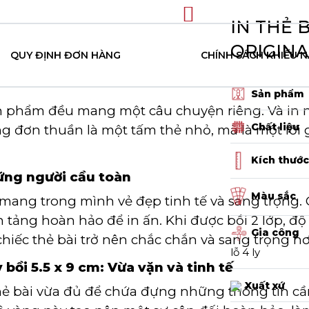
IN THẺ 
ORIGINA
QUY ĐỊNH ĐƠN HÀNG
CHÍNH SÁCH KHIẾU N
Sản phẩm
ản phẩm đều mang một câu chuyện riêng. Và in n
Chất liệu
ng đơn thuần là một tấm thẻ nhỏ, mà là một lời 
Kích thước
hững người cầu toàn
Màu sắc
 nó mang trong mình vẻ đẹp tinh tế và sang trọng
 tảng hoàn hảo để in ấn. Khi được bồi 2 lớp, độ
Gia công
hiếc thẻ bài trở nên chắc chắn và sang trọng hơ
lỗ 4 ly
 bồi 5.5 x 9 cm: Vừa vặn và tinh tế
Xuất xứ
 thẻ bài vừa đủ để chứa đựng những thông tin cần