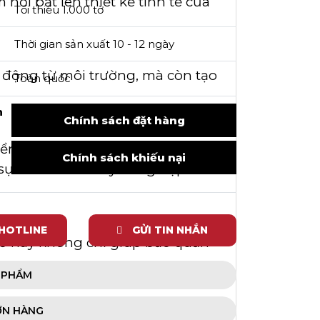
nổi bật lên thiết kế tinh tế của
Tối thiểu 1.000 tờ
Thời gian sản xuất 10 - 12 ngày
 động từ môi trường, mà còn tạo
Toàn quốc
h
Chính sách đặt hàng
 điểm nhấn ấn tượng. Việc sử dụng
Chính sách khiếu nại
sự đầu tư và chuyên nghiệp của
 HOTLINE
GỬI TIN NHẮN
nhỏ này không chỉ giúp bảo quản
N PHẨM
ƠN HÀNG
. Đó là câu chuyện về sự tỉ mỉ