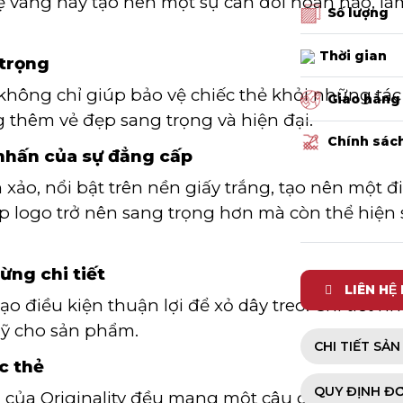
 vàng này tạo nên một sự cân đối hoàn hảo, làm 
Số lượng
Thời gian
trọng
hông chỉ giúp bảo vệ chiếc thẻ khỏi những tác
Giao hàng
 thêm vẻ đẹp sang trọng và hiện đại.
Chính sác
 nhấn của sự đẳng cấp
h xảo, nổi bật trên nền giấy trắng, tạo nên một
 logo trở nên sang trọng hơn mà còn thể hiện 
ừng chi tiết
LIÊN HỆ
ạo điều kiện thuận lợi để xỏ dây treo. Chi tiết 
mỹ cho sản phẩm.
CHI TIẾT SẢ
c thẻ
QUY ĐỊNH Đ
ồi của Originality đều mang một câu chuyện riêng